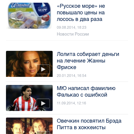
«Русское море» не
повышало цены на
лосось в два раза
09.08.2014, 18:23
Новости России
Лолита собирает деньги
на лечение Жанны
Фриске
20.01.2014, 16:54
МЮ написал фамилию
Фалькао с ошибкой
11.09.2014, 12:16
Овечкин посвятил Брэда
Питта в хоккеисты