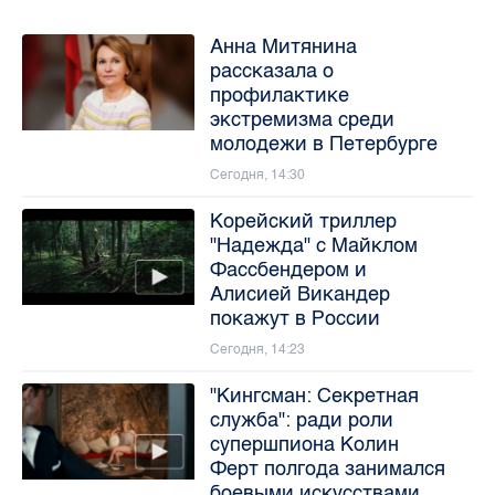
Анна Митянина
рассказала о
профилактике
экстремизма среди
молодежи в Петербурге
Сегодня, 14:30
Корейский триллер
"Надежда" с Майклом
Фассбендером и
Алисией Викандер
покажут в России
Сегодня, 14:23
"Кингсман: Секретная
служба": ради роли
супершпиона Колин
Ферт полгода занимался
боевыми искусствами