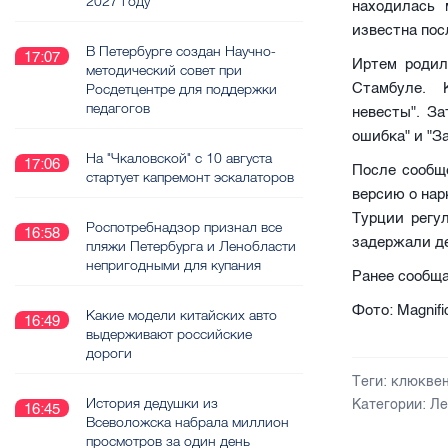
2027 году
находилась 
известна пос
В Петербурге создан Научно-
17:07
Иртем родил
методический совет при
Стамбуле. 
Росдетцентре для поддержки
педагогов
невесты". За
ошибка" и "З
На "Чкаловской" с 10 августа
17:06
После сообщ
стартует капремонт эскалаторов
версию о нар
Турции регу
Роспотребнадзор признал все
16:58
задержали д
пляжи Петербурга и Ленобласти
непригодными для купания
Ранее сообща
Фото: Magnifi
Какие модели китайских авто
16:49
выдерживают российские
дороги
Теги:
клюкве
История дедушки из
Категории:
Ле
16:45
Всеволожска набрала миллион
просмотров за один день