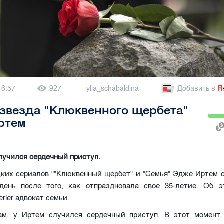
16:57
927
ylia_schabaldina
Добавить в
Я
звезда "Клюквенного щербета"
ртем
лучился сердечный приступ.
цких сериалов ""Клюквенный щербет" и "Семья" Эдже Иртем с
ень после того, как отпраздновала свое 35-летие. Об 
rler адвокат семьи.
ам, у Иртем случился сердечный приступ. В этот момент