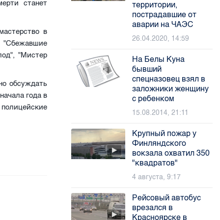
мерти станет
территории,
пострадавшие от
аварии на ЧАЭС
мастерство в
26.04.2020, 14:59
 "Сбежавшие
лод", "Мистер
На Белы Куна
бывший
спецназовец взял в
но обсуждать
заложники женщину
начала года в
с ребенком
 полицейские
15.08.2014, 21:11
Крупный пожар у
Финляндского
вокзала охватил 350
"квадратов"
4 августа, 9:17
Рейсовый автобус
врезался в
Красноярске в