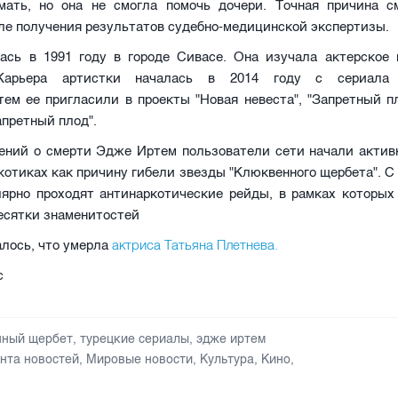
мать, но она не смогла помочь дочери. Точная причина с
ле получения результатов судебно-медицинской экспертизы.
ась в 1991 году в городе Сивасе. Она изучала актерское 
Карьера артистки началась в 2014 году с сериала
тем ее пригласили в проекты "Новая невеста", "Запретный п
апретный плод".
ений о смерти Эдже Иртем пользователи сети начали актив
котиках как причину гибели звезды "Клюквенного щербета". С 
лярно проходят антинаркотические рейды, в рамках которых
есятки знаменитостей
актриса Татьяна Плетнева.
лось, что умерла
c
нный щербет
,
турецкие сериалы
,
эдже иртем
нта новостей
,
Мировые новости
,
Культура
,
Кино
,