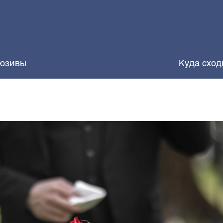
юзивы
Куда сход