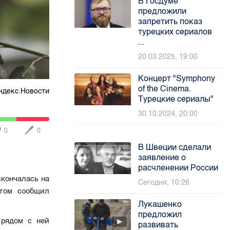
В Госдуме
предложили
запретить показ
турецких сериалов
...
20.03.2025, 19:00
Концерт "Symphony
of the Cinema.
ндекс.Новости
Турецкие сериалы"
30.10.2024, 20:00
0
0
В Швеции сделали
заявление о
расчленении России
кончалась на
Сегодня, 10:26
этом сообщил
Лукашенко
предложил
 рядом с ней
развивать