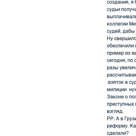
создания, я
судьи получ
выплачивали
коллегии Ми
судей, дабы
Ну свершилос
обеспечили 
пример из ж
сегодня, по 
разы увелич
рассчитываю
взяток в су
милиции нуж
Законе о по
преступных 
взгляд.
РР:
А в Груз
реформу. Ка
сделали?