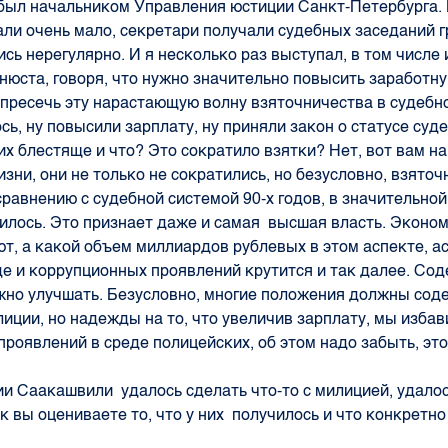
 был начальником Управления юстиции Санкт-Петербурга. 
али очень мало, секретари получали судебных заседаний г
сь нерегулярно. И я несколько раз выступал, в том числе 
нюста, говоря, что нужно значительно повысить заработн
 пресечь эту нарастающую волну взяточничества в судебн
ь, ну повысили зарплату, ну приняли закон о статусе суде
их блестяще и что? Это сократило взятки? Нет, вот вам н
изни, они не только не сократились, но безусловно, взято
сравнению с судебной системой 90-х годов, в значительной
илось. Это признает даже и самая высшая власть. Эконо
т, а какой объем миллиардов рублевых в этом аспекте, а
де и коррупционных проявлений крутится и так далее. Со
но улучшать. Безусловно, многие положения должны соде
лиции, но надежды на то, что увеличив зарплату, мы избав
проявлений в среде полицейских, об этом надо забыть, эт
ии Саакашвили удалось сделать что-то с милицией, удало
к вы оцениваете то, что у них получилось и что конкретно