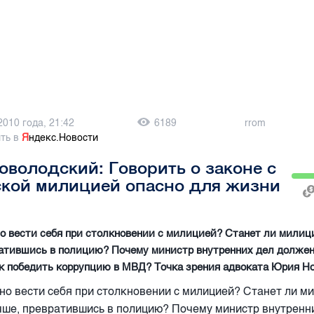
2010 года, 21:42
6189
rrom
ть в
Я
ндекс.Новости
володский: Говорить о законе с
ской милицией опасно для жизни
о вести себя при столкновении с милицией? Станет ли милиц
атившись в полицию? Почему министр внутренних дел должен
к победить коррупцию в МВД? Точка зрения адвоката Юрия Но
но вести себя при столкновении с милицией? Станет ли м
чше, превратившись в полицию? Почему министр внутренн