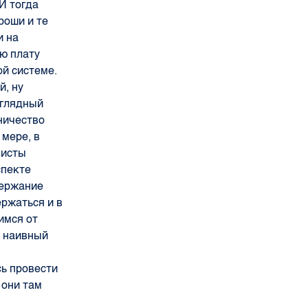
И тогда
роши и те
и на
ую плату
ой системе.
й, ну
аглядный
чничество
 мере, в
мисты
спекте
держание
ржаться и в
имся от
о наивный
сь провести
 они там