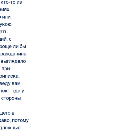
 кто-то из
виях
о или
рукою
ать
ий, с
проще ли бы
 гражданина
 выглядело
 при
риписка,
иведу вам
ект, где у
е стороны
щего в
раво, потому
подложные