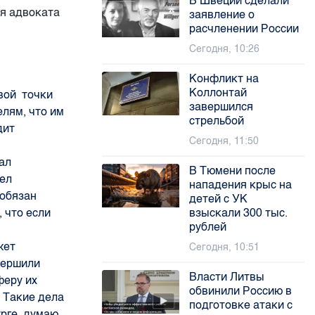
В Швеции сделали
ия адвоката
заявление о
расчленении России
Сегодня, 10:26
Конфликт на
Коллонтай
вой точки
завершился
елям, что им
стрельбой
дит
Сегодня, 11:50
чал
В Тюмени после
шел
нападения крыс на
 обязан
детей с УК
 что если
взыскали 300 тыс.
рублей
жет
Сегодня, 10:51
вершили
Власти Литвы
феру их
обвинили Россию в
. Такие дела
подготовке атаки с
рге, думаю,