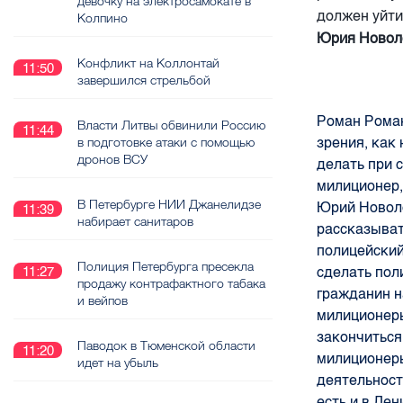
девочку на электросамокате в
должен уйти
Колпино
Юрия Новол
Конфликт на Коллонтай
11:50
завершился стрельбой
Роман Рома
Власти Литвы обвинили Россию
11:44
зрения, как
в подготовке атаки с помощью
дронов ВСУ
делать при 
милиционер,
В Петербурге НИИ Джанелидзе
Юрий Новол
11:39
набирает санитаров
рассказыват
полицейский
Полиция Петербурга пресекла
сделать пол
11:27
продажу контрафактного табака
гражданин н
и вейпов
милиционеры
закончиться
Паводок в Тюменской области
11:20
милиционеры
идет на убыль
деятельност
есть и в Ле