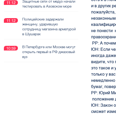
Защитные сети от медуз начали
11:12
и в других р
тестировать в Азовском море
пожалуйста,
незаконными
Полицейские задержали
11:12
женщину, ударившую
квалифициро
сотрудницу магазина арматурой
не понести 
в Шушарах
правоохрани
РР:
А почем
В Петербурге или Москве могут
10:59
ЮН:
Если че
открыть первый в РФ джазовый
иногда даже
вуз
видите, что
это такое и
только у ва
немедленно 
бумаг, повер
РР:
Юрий Ми
положение 
ЮН:
Закон о
сможет изме