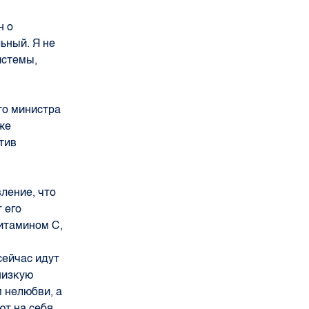
н о
ьный. Я не
истемы,
то министра
же
отив
вление, что
 его
витамином С,
сейчас идут
низкую
м нелюбви, а
ют на себя