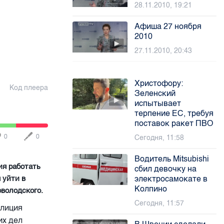
28.11.2010, 19:21
Афиша 27 ноября
2010
27.11.2010, 20:43
Христофору:
Код плеера
Зеленский
испытывает
терпение ЕС, требуя
поставок ракет ПВО
0
0
Сегодня, 11:58
Водитель Mitsubishi
ия работать
сбил девочку на
 уйти в
электросамокате в
Колпино
володского.
Сегодня, 11:57
илиция
их дел