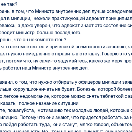
 не так?
рены в том, что Министр внутренних дел лучше осведомле
ел в милиции, нежели практикующий адвокат принципиал
еваюсь, а даже уверен, что адвокат знает это состояние с
оводит министр, больше последнего.
ерены, что он некомпетентен?
 что некомпетентен и при всякой возможности заявляю, ч
дел нужно немедленно отправить в отставку. Говорю это у
ет, потому что, ну сами-то задумайтесь, какую же меру пр
ыработал наш Министр внутренних дел.
аявил, о том, что нужно отбирать у офицеров милиции зая
ольше коррупционничать не будет. Болезнь, которой болеет
то легкое недомогание, которое можно снять таблеткой с 
сказать, полное незнание ситуации.
те, пожалуйста, мотивацию тех молодых людей, которые 
милицию. Потому что они знают, что придется работать за 
о пойдя работать туда, они станут, мягко говоря, объекто
даже и ненависти. Но, тем не менее, они идут, они надева