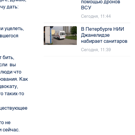
помощью дронов
чу дать:
ВСУ
Сегодня, 11:44
и уцелеть,
В Петербурге НИИ
Джанелидзе
авшегося
набирает санитаров
Сегодня, 11:39
 бить,
если вы
 люди что
бования. Как
двокату,
о таких-то
уществующее
го не
и сейчас.