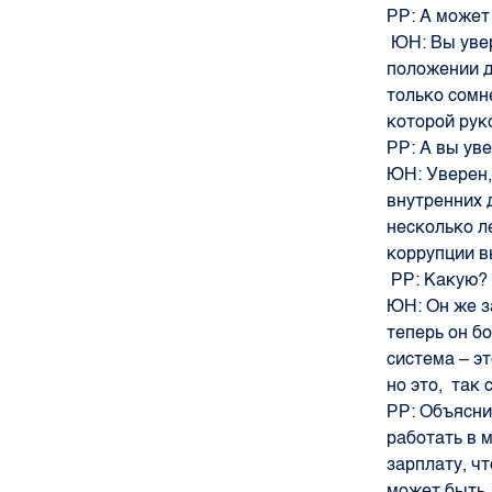
РР:
А может
ЮН:
Вы уве
положении д
только сомн
которой рук
РР:
А вы ув
ЮН:
Уверен,
внутренних 
несколько л
коррупции в
РР:
Какую?
ЮН:
Он же з
теперь он б
система – э
но это, так 
РР:
Объясни
работать в 
зарплату, чт
может быть 