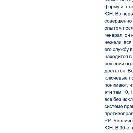
форму и в то
ЮН:
Во перв
совершенно 
опытом посл
генерал, он
нежели вся 
его службу 
находится в
решении огр
достаток. Во
ключевые по
понимают, ч
эти там 10, 
все без иск
системе пра
противоправ
РР:
Увеличе
ЮН:
В 90-е 