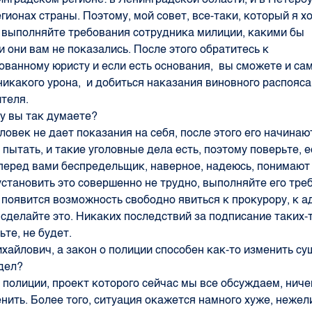
егионах страны. Поэтому, мой совет, все-таки, который я хо
 выполняйте требования сотрудника милиции, какими бы
 они вам не показались. После этого обратитесь к
ванному юристу и если есть основания, вы сможете и сам
никакого урона, и добиться наказания виновного распояс
теля.
у вы так думаете?
ловек не дает показания на себя, после этого его начинают
 пытать, и такие уголовные дела есть, поэтому поверьте, 
 перед вами беспредельщик, наверное, надеюсь, понимают
 установить это совершенно не трудно, выполняйте его тре
с появится возможность свободно явиться к прокурору, к а
сделайте это. Никаких последствий за подписание таких-т
ьте, не будет.
хайлович, а закон о полиции способен как-то изменить с
дел?
 полиции, проект которого сейчас мы все обсуждаем, ниче
нить. Более того, ситуация окажется намного хуже, нежел