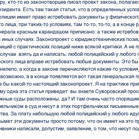
ру, кто-то из законотворцев писал проект закона, полагаю
зидента. Есть там такая статья, что в определенных усло
олиции имеет право истребовать документы у физическог
 лица, при таких-то условиях, там то-то, то-то, а в конце 
енерала красным карандашом приписано: а также истребов
 иных случаях. Законопроект с юридикотехнических позиц
иций с практических позиций ниже всякой критики. А не 
 случае взять да и написать: любой полицейский у любого
ского лица вправе истребовать любые документы. Это бы
нелепо, а когда в законе перечисляются какие-то условия,
 возможно, а в конце появляется вот такая генеральская п
е бы какой-то настоящий законопроект. Я на практике пр
му одна эта статья приведет: вы знаете Суворовский просп
жные суды расположены, да? И там очень часто спорящи
фельчиком в суд и несут в этих портфельчиках письменные
тва. За плату небольшую любой полицейский у любого иду
ымет эти документы просто потому, что он имеет на это п
тивники написали, допустим, заявление, о том, что несут 