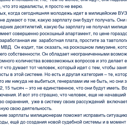
, что это идеалисты, я просто не верю.
ых, когда сегодняшняя молодежь идет в милицейские ВУЗ
не думают о том, какую зарплату они будут получать. Они
едних десятилетий, какую бы зарплату не получал милиц
 имеет совершенно роскошный апартамент, по цене горазд
заработанная им заработная плата, простите за тавтологи
в МВД. Он ездит, так сказать, на роскошном лимузине, ко
 его собственности. Он обладает неограниченными возмо
омного количества всевозможных вопросов и это делает е
т что думает тот человек, который идет с тем, чтобы заня
сты в этой системе. Но есть и другая категория – те, кото
то им никуда не выбиться, генералами им не быть, но они з
12, 15 тысяч – это не единственное, что они будут иметь. В
лючения. И вот это страшно, что человек, еще не начавший
во охранения, уже в систему своих рассуждений включае
ную свою деятельность.
ние зарплаты милиционерам поможет исправить ситуаци
годы, ещё до создания новой судебной системы и в момент