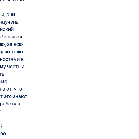
ы, они
 научены
ейский
о большей
ю, за всю
торый тоже
жностями в
му честь и
ть
рые
нают, что
от это знают
 работу в
т
ю?
 её