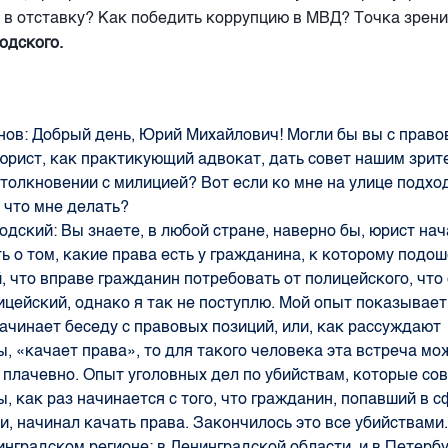
 в отставку? Как победить коррупцию в МВД? Точка зрен
одского.
нов:
Добрый день, Юрий Михайлович! Могли бы вы с право
 юрист, как практикующий адвокат, дать совет нашим зрит
столкновении с милицией? Вот если ко мне на улице подхо
 что мне делать?
одский:
Вы знаете, в любой стране, наверно бы, юрист на
ь о том, какие права есть у гражданина, к которому подо
, что вправе гражданин потребовать от полицейского, что
ицейский, однако я так не поступлю. Мой опыт показывает,
ачинает беседу с правовых позиций, или, как рассуждают
, «качает права», то для такого человека эта встреча мо
 плачевно. Опыт уголовных дел по убийствам, которые со
, как раз начинается с того, что гражданин, попавший в с
и, начинал качать права. Закончилось это все убийствами
нинградском регионе: в Ленинградской области, и в Петербу