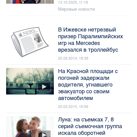
13.10.2025, 11:16
Мировые новости
В Ижевске нетрезвый
призер Паралимпийских
игр на Mercedes
врезался в троллейбус
25.09.2014, 18:38
На Красной площади с
погоней задержали
водителя, угнавшего
эвакуатор со своим
автомобилем
25.02.2015, 16:06
Луна: на съемках 7, 8
серий съемочная группа
искала оборотней