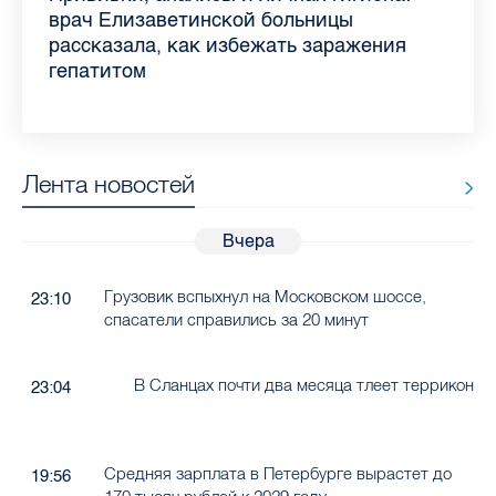
самых цитируемых СМИ Петербурга и
врач Елизаветинской больницы
педиатра для родителей
где самый высокий и самый низкий
воспаления ахиллова сухожилия летом
рассказала о возможностях для
Елизаветинской больницы ответила на
какие напитки можно приготовить дома
Ленобласти во II квартале 2026 года
рассказала, как избежать заражения
конкурс
работающих родителей
главные вопросы о заболевании
в жару
гепатитом
Лента новостей
Вчера
Грузовик вспыхнул на Московском шоссе,
23:10
спасатели справились за 20 минут
В Сланцах почти два месяца тлеет террикон
23:04
Средняя зарплата в Петербурге вырастет до
19:56