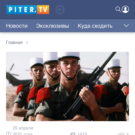
Новости
Эксклюзивы
Куда сходить
Главная
29 апреля
2021 года,
1473
phil_k