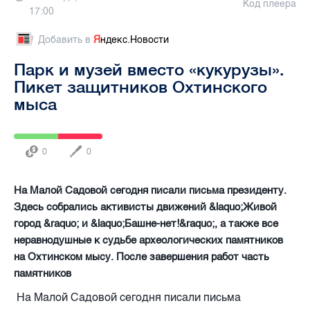
Код плеера
17:00
Добавить в
Я
ндекс.Новости
Парк и музей вместо «кукурузы».
Пикет защитников Охтинского
мыса
0
0
На Малой Садовой сегодня писали письма президенту.
Здесь собрались активисты движений &laquo;Живой
город &raquo; и &laquo;Башне-нет!&raquo;, а также все
неравнодушные к судьбе археологических памятников
на Охтинском мысу. После завершения работ часть
памятников
На Малой Садовой сегодня писали письма