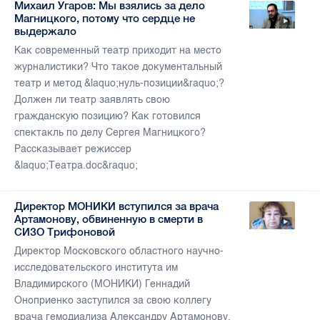
Михаил Угаров: Мы взялись за дело
Магницкого, потому что сердце не
выдержало
Как современный театр приходит на место
журналистики? Что такое документальный
театр и метод &laquo;нуль-позиции&raquo;?
Должен ли театр заявлять свою
гражданскую позицию? Как готовился
спектакль по делу Сергея Магницкого?
Рассказывает режиссер
&laquo;Театра.doc&raquo;
Директор МОНИКИ вступился за врача
Артамонову, обвиненную в смерти в
СИЗО Трифоновой
Директор Московского областного научно-
исследовательского института им
Владимирского (МОНИКИ) Геннадий
Оноприенко заступился за свою коллегу
врача гемодиализа Александру Артамонову,