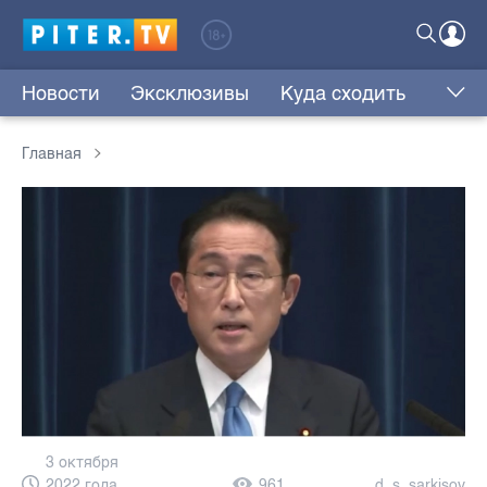
Новости
Эксклюзивы
Куда сходить
Главная
3 октября
2022 года,
961
d_s_sarkisov