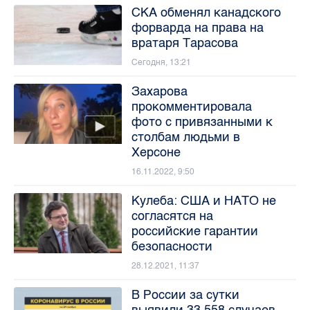
СКА обменял канадского
форварда на права на
вратаря Тарасова
Сегодня, 13:21
Захарова
прокомментировала
фото с привязанными к
столбам людьми в
Херсоне
16.11.2022, 9:50
Кулеба: США и НАТО не
согласятся на
российские гарантии
безопасности
28.12.2021, 11:37
В России за сутки
выявили 33 558 случаев