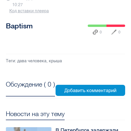
10:27
Код вставки плеера
Baptism
0
0
Теги:
дава человека
,
крыша
Обсуждение (
0
)
Новости на эту тему
В Петербурге задержали