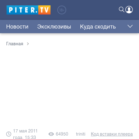
Новости
Эксклюзивы
Куда сходить
Главная
17 мая 2011
64950
triniti
Код вставки плеера
года, 15:33