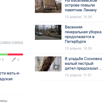
На Васильевском
острове помыли
памятник Ленину
15 апреля, 15:34
Весенняя
генеральная уборка
продолжается в
Петербурге
ставки плеера
13 апреля, 15:35
В усадьбе Сосновка
0
0
малый пестрый
дятел предсказал ...
сти мать-и-
13 апреля, 11:31
радская
лины