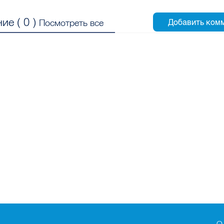
ие (
0
)
Посмотреть все
О