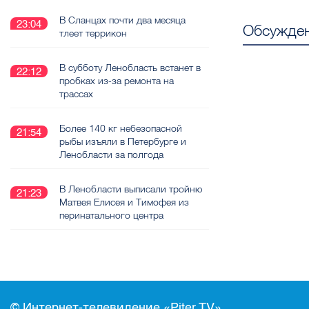
В Сланцах почти два месяца
23:04
Обсужден
тлеет террикон
В субботу Ленобласть встанет в
22:12
пробках из-за ремонта на
трассах
Более 140 кг небезопасной
21:54
рыбы изъяли в Петербурге и
Ленобласти за полгода
В Ленобласти выписали тройню
21:23
Матвея Елисея и Тимофея из
перинатального центра
© Интернет-телевидение «Piter.TV»