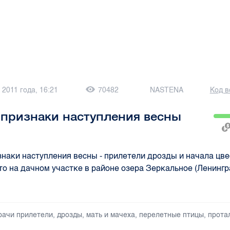
 2011 года, 16:21
70482
NASTENA
Код в
признаки наступления весны
наки наступления весны - прилетели дрозды и начала цве
то на дачном участке в районе озера Зеркальное (Ленинг
рачи прилетели
,
дрозды
,
мать и мачеха
,
перелетные птицы
,
прота