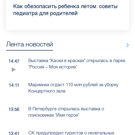
Piter.TV находится в ТОП-10 рейтинга
Прививки, анализы и личная гигиена:
Как обезопасить ребенка летом: советы
Проходные баллы в вузах СПб — 2026:
Врач назвала неожиданные причины
Декрет без потери дохода: эксперт
Что такое рассеянный склероз: невролог
Бамбл с вишней и лимонад с имбирем:
самых цитируемых СМИ Петербурга и
врач Елизаветинской больницы
педиатра для родителей
где самый высокий и самый низкий
воспаления ахиллова сухожилия летом
рассказала о возможностях для
Елизаветинской больницы ответила на
какие напитки можно приготовить дома
Ленобласти во II квартале 2026 года
рассказала, как избежать заражения
конкурс
работающих родителей
главные вопросы о заболевании
в жару
гепатитом
Лента новостей
Выставка "Каски в красках" открылась в парке
14:47
"Россия – Моя история"
Мариинка отдаст 110 млн рублей за уборку
14:11
Концертного зала
В Петербурге открылась выставка о
13:56
поисковиках "Имя героя"
СК предупредил туристов о нелегальных
13:41