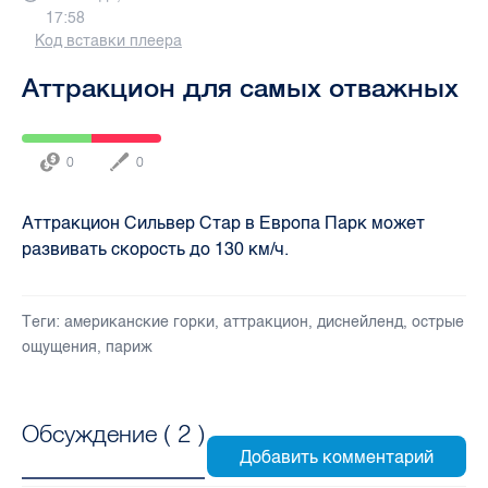
17:58
Код вставки плеера
Аттракцион для самых отважных
0
0
Аттракцион Сильвер Стар в Европа Парк может
развивать скорость до 130 км/ч.
Теги:
американские горки
,
аттракцион
,
диснейленд
,
острые
ощущения
,
париж
Обсуждение (
2
)