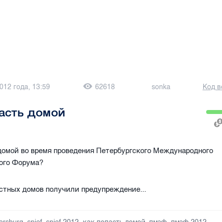
012 года, 13:59
62618
sonka
Код в
асть домой
домой во время проведения Петербургского Международного
ого Форума?
стных домов получили предупреждение...