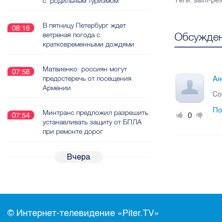
Теги:
saint-pe
с "родильным туризмом"
В пятницу Петербург ждет
08:16
Обсужден
ветреная погода с
кратковременными дождями
Матвиенко: россиян могут
07:58
предостеречь от посещения
Ан
Армении
Со
По
Минтранс предложил разрешить
0
07:54
устанавливать защиту от БПЛА
при ремонте дорог
Вчера
© Интернет-телевидение «Piter.TV»