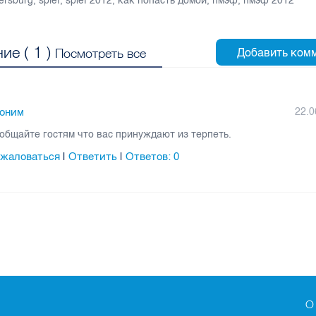
tersburg
,
spief
,
spief 2012
,
как попасть домой
,
пмэф
,
пмэф 2012
ие (
1
)
Посмотреть все
оним
22.0
общайте гостям что вас принуждают из терпеть.
жаловаться
Ответить
Ответов:
0
|
|
О