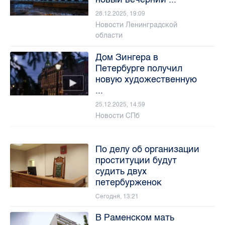
28.12.2025, 19:09
Новости Ленинградской
области
Дом Зингера в
Петербурге получил
новую художественную
...
25.12.2025, 14:59
Новости СПб
По делу об организации
проституции будут
судить двух
петербурженок
Сегодня, 13:21
В Раменском мать