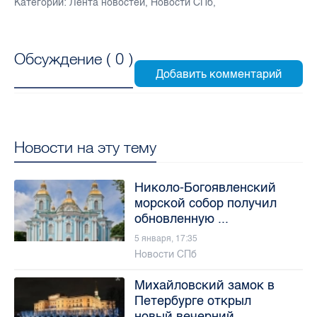
Категории:
Лента новостей
,
Новости СПб
,
Обсуждение (
0
)
Новости на эту тему
Николо-Богоявленский
морской собор получил
обновленную ...
5 января, 17:35
Новости СПб
Михайловский замок в
Петербурге открыл
новый вечерний ...