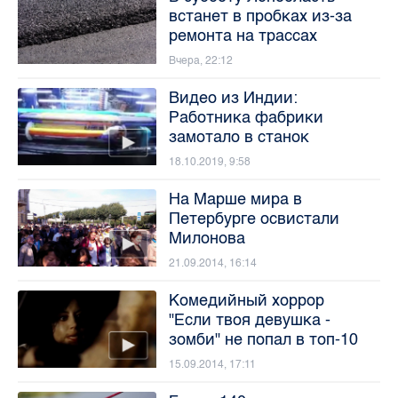
встанет в пробках из-за
ремонта на трассах
Вчера, 22:12
Видео из Индии:
Работника фабрики
замотало в станок
18.10.2019, 9:58
На Марше мира в
Петербурге освистали
Милонова
21.09.2014, 16:14
Комедийный хоррор
"Если твоя девушка -
зомби" не попал в топ-10
15.09.2014, 17:11