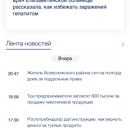
самых цитируемых СМИ Петербурга и
врач Елизаветинской больницы
педиатра для родителей
где самый высокий и самый низкий
воспаления ахиллова сухожилия летом
рассказала о возможностях для
Елизаветинской больницы ответила на
какие напитки можно приготовить дома
Ленобласти во II квартале 2026 года
рассказала, как избежать заражения
конкурс
работающих родителей
главные вопросы о заболевании
в жару
гепатитом
Лента новостей
Вчера
Житель Всеволожского района сел на полгода
20:47
дома за поддельные права
Три предпринимателя заплатят 603 тысячи за
18:58
продажу никотиновой продукции
Роспотребнадзор дал инструкцию, как вернуть
17:30
деньги за тухлые продукты