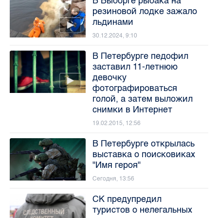
В Выборге рыбака на
резиновой лодке зажало
льдинами
30.12.2024, 9:10
В Петербурге педофил
заставил 11-летнюю
девочку
фотографироваться
голой, а затем выложил
снимки в Интернет
19.02.2015, 12:56
В Петербурге открылась
выставка о поисковиках
"Имя героя"
Сегодня, 13:56
СК предупредил
туристов о нелегальных