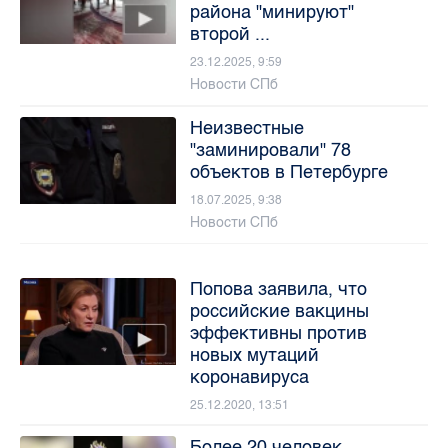
района "минируют"
второй ...
23.12.2025, 9:59
Новости СПб
Неизвестные
"заминировали" 78
объектов в Петербурге
18.07.2025, 9:38
Новости СПб
Попова заявила, что
российские вакцины
эффективны против
новых мутаций
коронавируса
25.12.2020, 13:51
Более 20 человек