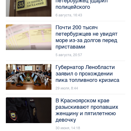
петербуржец ударил
полицейского
6 августа, 16:43
Почти 200 тысяч
петербуржцев не увидят
море из-за долгов перед
приставами
5 августа, 20:57
Губернатор Ленобласти
заявил о прохождении
пика топливного кризиса
29 июля, 8:44
В Красноярском крае
разыскивают пропавших
женщину и пятилетнюю
девочку
30 июня, 14:18