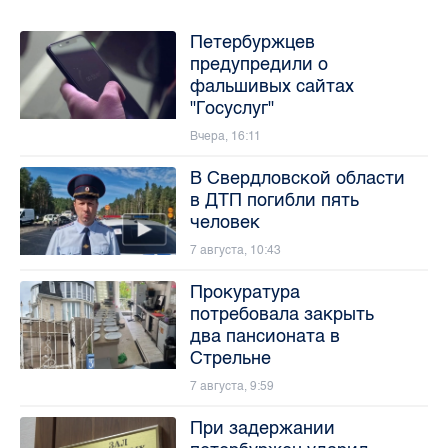
Петербуржцев
предупредили о
фальшивых сайтах
"Госуслуг"
Вчера, 16:11
В Свердловской области
в ДТП погибли пять
человек
7 августа, 10:43
Прокуратура
потребовала закрыть
два пансионата в
Стрельне
7 августа, 9:59
При задержании