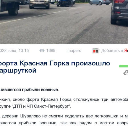
022 года, 13:15
1689
mapero
Добавить в
Я
форта Красная Горка произошло
маршруткой
чившегося прибыли военные.
 июня, около форта Красная Горка столкнулись три автомоб
руппе "ДТП и ЧП Санкт-Петербург".
е деревни Шувалово не смогли поделить две легковушки и м
вшегося прибыли военные, так как рядом с местом авар