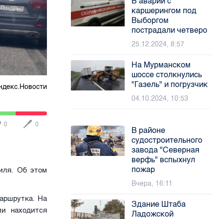
В аварии с
каршерингом под
Выборгом
пострадали четверо
25.12.2024, 8:57
На Мурманском
шоссе столкнулись
"Газель" и погрузчик
ндекс.Новости
04.10.2024, 10:53
0
0
В районе
судостроительного
завода "Северная
верфь" вспыхнул
пожар
иля. Об этом
Вчера, 16:11
аршрутка. На
Здание Штаба
ии находится
Ладожской