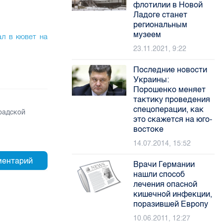
флотилии в Новой
Ладоге станет
региональным
музеем
ал в кювет на
23.11.2021, 9:22
Последние новости
Украины:
Порошенко меняет
тактику проведения
спецоперации, как
радской
это скажется на юго-
востоке
14.07.2014, 15:52
Врачи Германии
нашли способ
лечения опасной
кишечной инфекции,
поразившей Европу
10.06.2011, 12:27