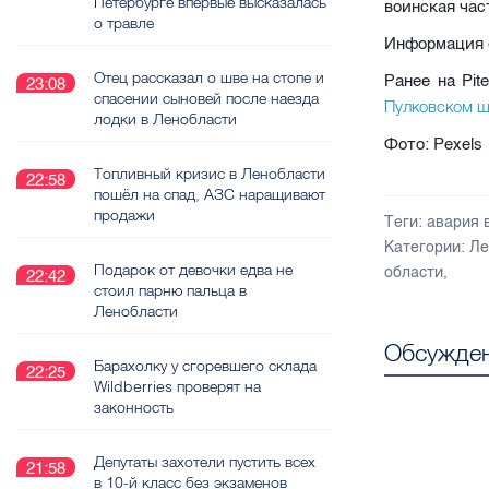
Петербурге впервые высказалась
воинская час
о травле
Информация о
Отец рассказал о шве на стопе и
Ранее на Pit
23:08
спасении сыновей после наезда
Пулковском ш
лодки в Ленобласти
Фото: Pexels
Топливный кризис в Ленобласти
22:58
пошёл на спад, АЗС наращивают
продажи
Теги:
авария 
Категории:
Ле
Подарок от девочки едва не
области
,
22:42
стоил парню пальца в
Ленобласти
Обсужден
Барахолку у сгоревшего склада
22:25
Wildberries проверят на
законность
Депутаты захотели пустить всех
21:58
в 10-й класс без экзаменов