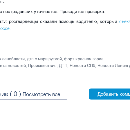
ть.
 пострадавших уточняется. Проводится проверка.
съех
er.tv: росгвардейцы оказали помощь водителю, который
оссе.
в ленобласти
,
дтп с маршруткой
,
форт красная горка
нта новостей
,
Происшествия
,
ДТП
,
Новости СПб
,
Новости Ленинг
ие (
0
)
Посмотреть все