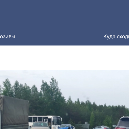
юзивы
Куда сход