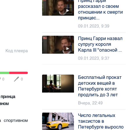
Принц Гарри
рассказал о своем
отношении к смерти
принцес...
09.01.2023, 9:39
Принц Гарри назвал
супругу короля
Карла III "опасной ...
Код плеера
09.01.2023, 9:37
Бесплатный прокат
0
0
детских вещей в
Петербурге хотят
продлить до 3 лет
 принца
Вчера, 22:49
вном
Число легальных
а спортивном
таксистов в
Петербурге выросло