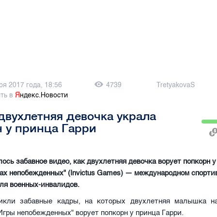
ря 2017 года, 18:56
4739
TretyakovaS
ть в
Я
ндекс.Новости
двухлетняя девочка украла
 у принца Гарри
лось забавное видео, как двухлетняя девочка ворует попкорн у
рах непобежденных" (Invictus Games) — международном спорти
ля военных-инвалидов.
икли забавные кадры, на которых двухлетняя малышка н
Игры непобежденных" ворует попкорн у принца Гарри.