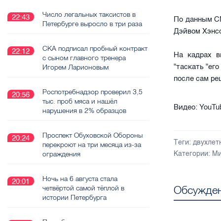
Число легальных таксистов в
22:43
Петербурге выросло в три раза
По данным СМ
Дэйвом Хэнсо
СКА подписал пробный контракт
22:12
с сыном главного тренера
Игорем Ларионовым
На кадрах в
"таскать "ег
после сам ре
Роспотребнадзор проверил 3,5
20:56
тыс. проб мяса и нашёл
нарушения в 2% образцов
Видео: YouTu
Проспект Обуховской Обороны
20:24
перекроют на три месяца из-за
ограждения
Теги:
двухлет
Категории:
Ми
Ночь на 6 августа стала
20:01
четвёртой самой тёплой в
истории Петербурга
Обсужден
Петербуржец накинулся на
19:13
пассажирку электрички за отказ