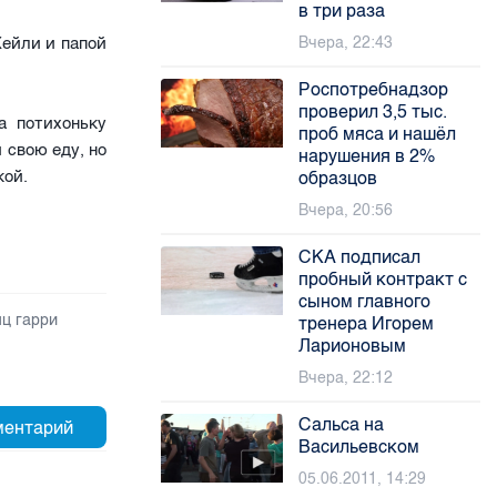
в три раза
Хейли и папой
Вчера, 22:43
Роспотребнадзор
проверил 3,5 тыс.
а потихоньку
проб мяса и нашёл
 свою еду, но
нарушения в 2%
кой.
образцов
Вчера, 20:56
СКА подписал
пробный контракт с
сыном главного
нц гарри
тренера Игорем
Ларионовым
Вчера, 22:12
Сальса на
Васильевском
05.06.2011, 14:29