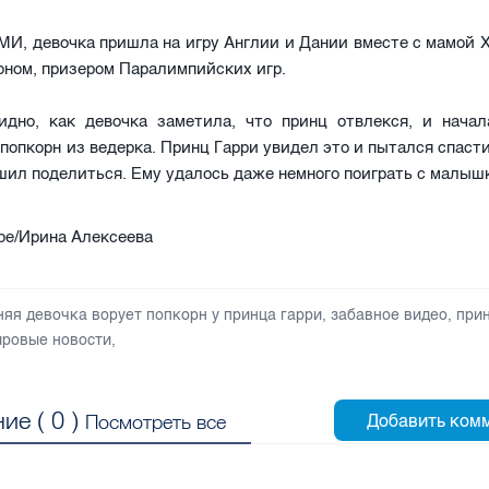
И, девочка пришла на игру Англии и Дании вместе с мамой 
ном, призером Паралимпийских игр.
идно, как девочка заметила, что принц отвлекся, и начал
о попкорн из ведерка. Принц Гарри увидел это и пытался спасти
шил поделиться. Ему удалось даже немного поиграть с малыш
be/Ирина Алексеева
няя девочка ворует попкорн у принца гарри
,
забавное видео
,
при
ровые новости
,
ие (
0
)
Посмотреть все