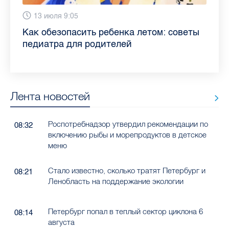
28 июля 13:46
13 июля 9:05
3 июля 11:56
23 июня 9:10
16 июня 11:37
11 июня 12:37
3 июня 10:02
4 июня 9:04
Прививки, анализы и личная гигиена:
Как обезопасить ребенка летом: советы
Проходные баллы в вузах СПб — 2026:
Врач назвала неожиданные причины
Декрет без потери дохода: эксперт
Что такое рассеянный склероз: невролог
Бамбл с вишней и лимонад с имбирем:
"Производители расслабились": глава
врач Елизаветинской больницы
педиатра для родителей
где самый высокий и самый низкий
воспаления ахиллова сухожилия летом
рассказала о возможностях для
Елизаветинской больницы ответила на
какие напитки можно приготовить дома
“Общественного контроля” — о качестве
рассказала, как избежать заражения
конкурс
работающих родителей
главные вопросы о заболевании
в жару
продуктов в Петербурге
гепатитом
Лента новостей
Роспотребнадзор утвердил рекомендации по
08:32
включению рыбы и морепродуктов в детское
меню
Стало известно, сколько тратят Петербург и
08:21
Ленобласть на поддержание экологии
Петербург попал в теплый сектор циклона 6
08:14
августа