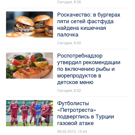
Сегодня, 8:06
Роскачество: в бургерах
пяти сетей фастфуда
найдена кишечная
палочка
Сегодня, 8:00
Роспотребнадзор
утвердил рекомендации
по включению рыбы и
морепродуктов в
детское меню
Сегодня, 8:32
Футболисты
«Петротреста»
подверглись в Турции
газовой атаке
08.02.2013, 15:44