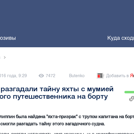
юзивы
Куда сход
и
016 года, 9:29
7472
Butenko
Добавить в
Я
разгадали тайну яхты с мумией
ого путешественника на борту
липпин была найдена "яхта-призрак" с трупом капитана на бор
 смогли разгадать тайну этого загадочного судна.