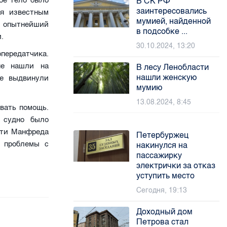
ое тело было
В СК РФ
заинтересовались
ся известным
мумией, найденной
й опытнейший
в подсобке ...
.
30.10.2024, 13:20
передатчика.
не нашли на
В лесу Ленобласти
нашли женскую
же выдвинули
мумию
13.08.2024, 8:45
звать помощь.
 судно было
рти Манфреда
Петербуржец
а проблемы с
накинулся на
пассажирку
электрички за отказ
уступить место
Сегодня, 19:13
Доходный дом
Петрова стал