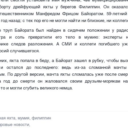
тели смогли установить имя мужчины, чье мумифицированн
борту дрейфующей яхты у берегов Филиппин. Он оказал
тешественником Манфредом Фрицом Байоратом. 59-летни
год назад: с тех пор его не могли найти ни близкие, ни коллеги
о труп Байората был найден в сидячем положении у радио
тра и соль превратили его тело в мумию: эксперты 
нике следов разложения. А СМИ и коллеги погибшего у
рсий случившегося.
них, яхта попала в беду, а Байорат зашел в рубку, чтобы вы
и остался до последнего: ведь из-за сломанной мачты
ым. По другой версии, мачта яхты сломалась уже после сме
а год до смерти он жаловался своим друзьям-морякам н
-то и могли сгубить великого немца.
ная яхта
,
мумия
,
филиппин
ровые новости
,