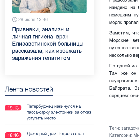
Правоохрани
найдено на 
немецким пу
Сегодня 9:02
28 июля 13:46
13 июля 9:05
3 июля 11:56
23 июня 9:10
16 июня 11:37
11 июня 12:37
3 июня 10:02
моряк пропал 
Piter.TV находится в
Прививки, анализы и
Как обезопасить ребенка
Проходные баллы в вузах
Врач назвала неожиданные
Декрет без потери дохода:
Что такое рассеянный
Бамбл с вишней и лимонад
Заметим, чт
ТОП-10 рейтинга самых
личная гигиена: врач
летом: советы педиатра
СПб — 2026: где самый
причины воспаления
эксперт рассказала о
склероз: невролог
с имбирем: какие напитки
Морские ве
цитируемых СМИ
Елизаветинской больницы
для родителей
высокий и самый низкий
ахиллова сухожилия летом
возможностях для
Елизаветинской больницы
можно приготовить дома в
путешествен
Петербурга и Ленобласти
рассказала, как избежать
конкурс
работающих родителей
ответила на главные
жару
несколько ве
во II квартале 2026 года
заражения гепатитом
вопросы о заболевании
По одной из 
Там же он 
неуправляем
Лента новостей
Байората. З
сердцем: они
Петербуржец накинулся на
19:13
пассажирку электрички за отказ
уступить место
Теги:
загадоч
Доходный дом Петрова стал
18:46
Категории:
Ми