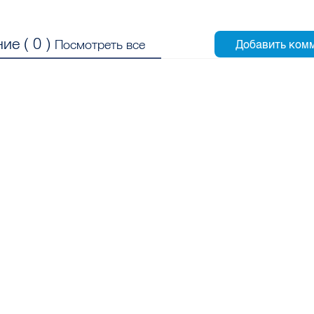
ие (
0
)
Посмотреть все