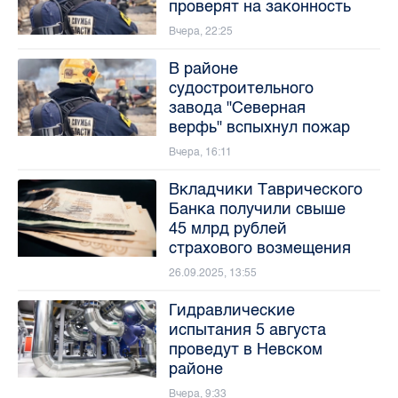
проверят на законность
Вчера, 22:25
В районе
судостроительного
завода "Северная
верфь" вспыхнул пожар
Вчера, 16:11
Вкладчики Таврического
Банка получили свыше
45 млрд рублей
страхового возмещения
26.09.2025, 13:55
Гидравлические
испытания 5 августа
проведут в Невском
районе
Вчера, 9:33