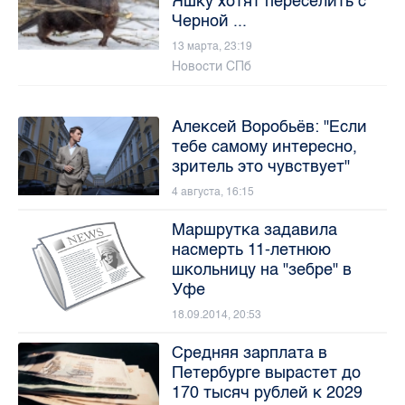
Яшку хотят переселить с
Черной ...
13 марта, 23:19
Новости СПб
Алексей Воробьёв: "Если
тебе самому интересно,
зритель это чувствует"
4 августа, 16:15
Маршрутка задавила
насмерть 11-летнюю
школьницу на "зебре" в
Уфе
18.09.2014, 20:53
Средняя зарплата в
Петербурге вырастет до
170 тысяч рублей к 2029