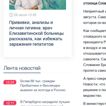
столице Сло
Неприятный и
Вчера 9:02
28 июля 13:46
13 июля 9:05
3 июля 11:56
23 июня 9:10
16 июня 11:37
11 июня 12:37
3 июня 10:02
августа. Сам
Piter.TV находится в
Прививки, анализы и
Как обезопасить ребенка
Проходные баллы в вузах
Врач назвала неожиданные
Декрет без потери дохода:
Что такое рассеянный
Бамбл с вишней и лимонад
которое он в
ТОП-10 рейтинга самых
личная гигиена: врач
летом: советы педиатра
СПб — 2026: где самый
причины воспаления
эксперт рассказала о
склероз: невролог
с имбирем: какие напитки
Как сообщает
цитируемых СМИ
Елизаветинской больницы
для родителей
высокий и самый низкий
ахиллова сухожилия летом
возможностях для
Елизаветинской больницы
можно приготовить дома в
словацкого н
Петербурга и Ленобласти
рассказала, как избежать
конкурс
работающих родителей
ответила на главные
жару
президента Р
во II квартале 2026 года
заражения гепатитом
вопросы о заболевании
в воздух и н
отказывается
самолета. Са
Словакии Бра
Лента новостей
пролета само
А пресс-сек
Более 66 тыс. граждан
12:24
Новости, что
Прибалтики и Финляндии
въехали за полгода в Россию
решение о по
ведомство.
В Петербурге наградили лучших
12:11
В министерс