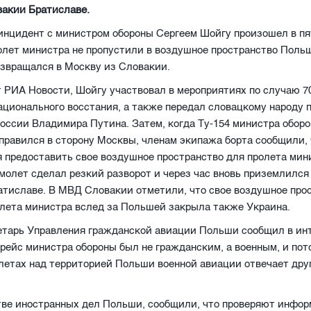
вакии Братиславе.
нцидент с министром обороны Сергеем Шойгу произошел в пя
олет министра не пропустили в воздушное пространство Польш
озвращался в Москву из Словакии.
 РИА Новости, Шойгу участвовал в мероприятиях по случаю 7
ационального восстания, а также передал словацкому народу 
оссии Владимира Путина. Затем, когда Ту-154 министра обор
аправился в сторону Москвы, членам экипажа борта сообщили,
 предоставить свое воздушное пространство для пролета мин
молет сделал резкий разворот и через час вновь приземлился
тиславе. В МВД Словакии отметили, что свое воздушное прос
лета министра вслед за Польшей закрыла также Украина.
ретарь Управления гражданской авиации Польши сообщил в и
 рейс министра обороны был не гражданским, а военным, и пот
летах над территорией Польши военной авиации отвечает дру
тве иностранных дел Польши, сообщили, что проверяют инфо