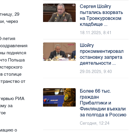
Сергея Шойгу
пытались взорвать
тницу, 29
на Троекуровском
и, через
кладбище ...
18.11.2025, 8:41
0-летия
Шойгу
поздравления
прокомментировал
оны поднялся
остановку запрета
 что Польша
деятельности ...
истерского
29.05.2025, 9:40
 в столице
транство от
Более 66 тыс.
граждан
нтервью РИА
Прибалтики и
ому за
Финляндии въехали
гое
за полгода в Россию
Сегодня, 12:24
рмацию о