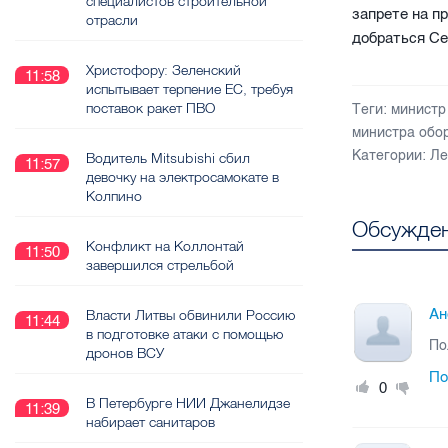
специалистов строительной
запрете на п
отрасли
добраться Се
Христофору: Зеленский
11:58
испытывает терпение ЕС, требуя
поставок ракет ПВО
Теги:
министр
министра обо
Категории:
Ле
Водитель Mitsubishi сбил
11:57
девочку на электросамокате в
Колпино
Обсужден
Конфликт на Коллонтай
11:50
завершился стрельбой
Ан
Власти Литвы обвинили Россию
11:44
в подготовке атаки с помощью
По
дронов ВСУ
По
0
В Петербурге НИИ Джанелидзе
11:39
набирает санитаров