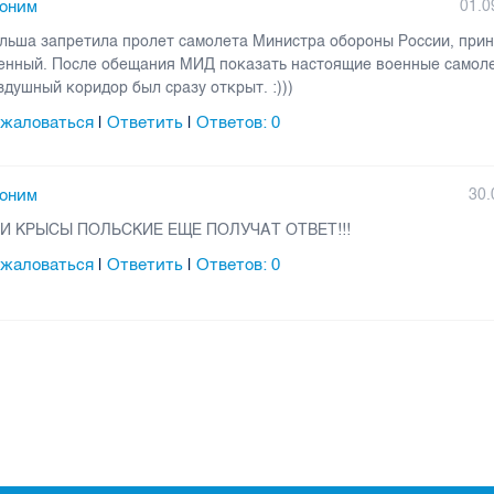
оним
01.0
льша запретила пролет самолета Министра обороны России, прин
енный. После обещания МИД показать настоящие военные самол
здушный коридор был сразу открыт. :)))
жаловаться
Ответить
Ответов:
0
|
|
оним
30.
И КРЫСЫ ПОЛЬСКИЕ ЕЩЕ ПОЛУЧАТ ОТВЕТ!!!
жаловаться
Ответить
Ответов:
0
|
|