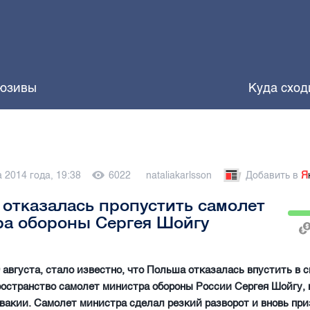
юзивы
Куда сход
а 2014 года, 19:38
6022
nataliakarlsson
Добавить в
Я
отказалась пропустить самолет
ра обороны Сергея Шойгу
9 августа, стало известно, что Польша отказалась впустить в с
остранство самолет министра обороны России Сергея Шойгу,
вакии. Самолет министра сделал резкий разворот и вновь пр