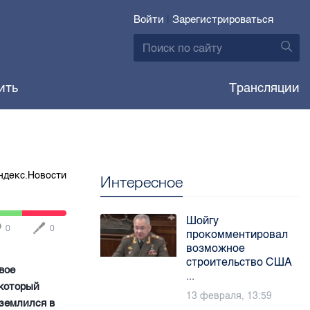
Войти
|
Зарегистрироваться
ить
Трансляции
ндекс.Новости
Интересное
Шойгу
0
0
прокомментировал
возможное
строительство США
вое
...
 который
13 февраля, 13:59
иземлился в