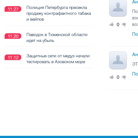
Ан
Полиция Петербурга пресекла
11:27
По
продажу контрафактного табака
во
и вейпов
0
во
По
Паводок в Тюменской области
11:20
идет на убыль
Ан
Защитные сети от медуз начали
11:12
тестировать в Азовском море
ЭТ
По
0