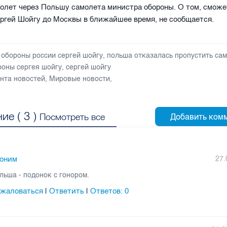
ролет через Польшу самолета министра обороны. О том, сможе
ргей Шойгу до Москвы в ближайшее время, не сообщается.
 обороны россии сергей шойгу
,
польша отказалась пропустить са
роны сергея шойгу
,
сергей шойгу
нта новостей
,
Мировые новости
,
ие (
3
)
Посмотреть все
оним
27.
льша - подонок с гонором.
жаловаться
Ответить
Ответов:
0
|
|