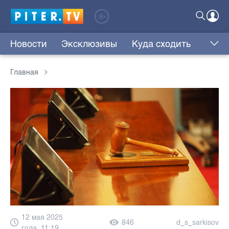
Новости
Эксклюзивы
Куда сходить
Главная
12 мая 2025
846
d_s_sarkisov
года, 11:19