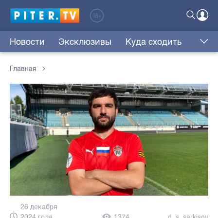
Новости
Эксклюзивы
Куда сходить
Главная
26 декабря
2024 года,
1374
d_s_sarkisov