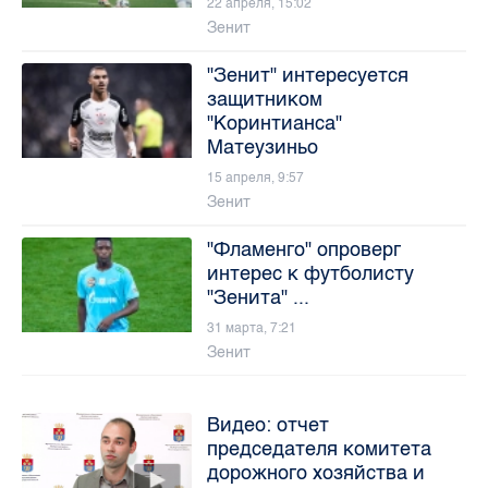
22 апреля, 15:02
Зенит
"Зенит" интересуется
защитником
"Коринтианса"
Матеузиньо
15 апреля, 9:57
Зенит
"Фламенго" опроверг
интерес к футболисту
"Зенита" ...
31 марта, 7:21
Зенит
Видео: отчет
председателя комитета
дорожного хозяйства и