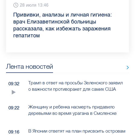
Вчера 9:02
28 июля 13:46
13 июля 9:05
3 июля 11:56
23 июня 9:10
16 июня 11:37
11 июня 12:37
3 июня 10:02
Piter.TV находится в ТОП-10 рейтинга
Прививки, анализы и личная гигиена:
Как обезопасить ребенка летом: советы
Проходные баллы в вузах СПб — 2026:
Врач назвала неожиданные причины
Декрет без потери дохода: эксперт
Что такое рассеянный склероз: невролог
Бамбл с вишней и лимонад с имбирем:
самых цитируемых СМИ Петербурга и
врач Елизаветинской больницы
педиатра для родителей
где самый высокий и самый низкий
воспаления ахиллова сухожилия летом
рассказала о возможностях для
Елизаветинской больницы ответила на
какие напитки можно приготовить дома
Ленобласти во II квартале 2026 года
рассказала, как избежать заражения
конкурс
работающих родителей
главные вопросы о заболевании
в жару
гепатитом
Лента новостей
Трамп в ответ на просьбы Зеленского заявил
09:32
о важности противоракет для самих США
Женщину и ребенка насмерть придавило
09:22
деревьями во время урагана в Смоленске
В Японии ответят на план присвоить островам
09:16