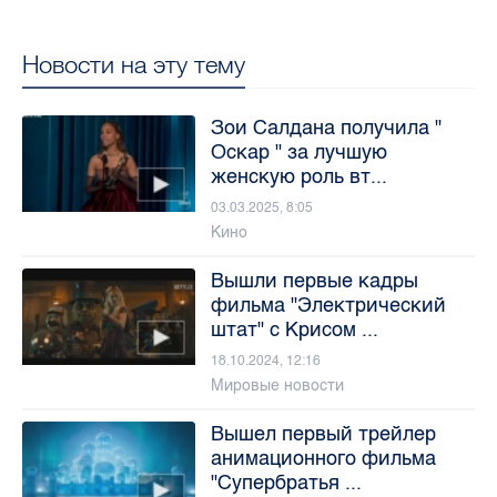
Новости на эту тему
Зои Салдана получила "
Оскар " за лучшую
женскую роль вт...
03.03.2025, 8:05
Кино
Вышли первые кадры
фильма "Электрический
штат" с Крисом ...
18.10.2024, 12:16
Мировые новости
Вышел первый трейлер
анимационного фильма
"Супербратья ...