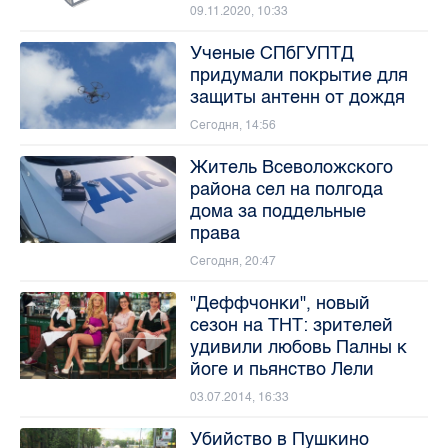
09.11.2020, 10:33
Ученые СПбГУПТД
придумали покрытие для
защиты антенн от дождя
Сегодня, 14:56
Житель Всеволожского
района сел на полгода
дома за поддельные
права
Сегодня, 20:47
"Деффчонки", новый
сезон на ТНТ: зрителей
удивили любовь Палны к
йоге и пьянство Лели
03.07.2014, 16:33
Убийство в Пушкино