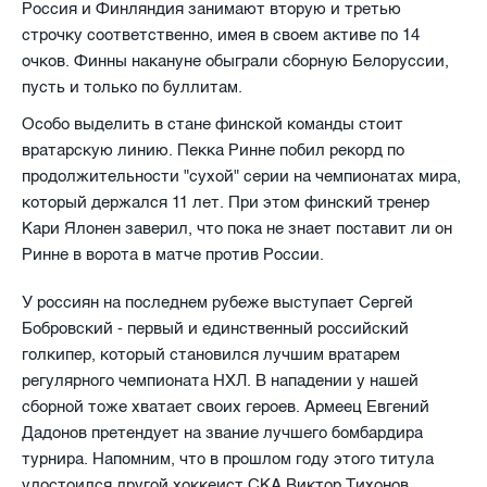
Россия и Финляндия занимают вторую и третью
строчку соответственно, имея в своем активе по 14
очков. Финны накануне обыграли сборную Белоруссии,
пусть и только по буллитам.
Особо выделить в стане финской команды стоит
вратарскую линию. Пекка Ринне побил рекорд по
продолжительности "сухой" серии на чемпионатах мира,
который держался 11 лет. При этом финский тренер
Кари Ялонен заверил, что пока не знает поставит ли он
Ринне в ворота в матче против России.
У россиян на последнем рубеже выступает Сергей
Бобровский - первый и единственный российский
голкипер, который становился лучшим вратарем
регулярного чемпионата НХЛ. В нападении у нашей
сборной тоже хватает своих героев. Армеец Евгений
Дадонов претендует на звание лучшего бомбардира
турнира. Напомним, что в прошлом году этого титула
удостоился другой хоккеист СКА Виктор Тихонов.