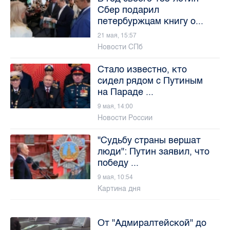
Сбер подарил
петербуржцам книгу о...
21 мая, 15:57
Новости СПб
Стало известно, кто
сидел рядом с Путиным
на Параде ...
9 мая, 14:00
Новости России
"Судьбу страны вершат
люди": Путин заявил, что
победу ...
9 мая, 10:54
Картина дня
От "Адмиралтейской" до