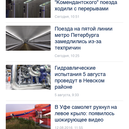
"Комендантского" поезда
ходили с перерывами
Сегодня, 10:51
Поезда на пятой линии
метро Петербурга
замедлились из-за
техпричин
Сегодня, 10:25
Гидравлические
испытания 5 августа
проведут в Невском
районе
5 августа, 9:33
В Уфе самолет рухнул на
левое крыло: появилось
шокирующее видео
12.08.2016, 11:55