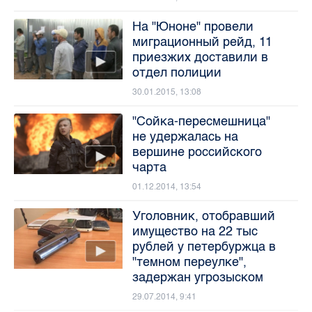
На "Юноне" провели
миграционный рейд, 11
приезжих доставили в
отдел полиции
30.01.2015, 13:08
"Сойка-пересмешница"
не удержалась на
вершине российского
чарта
01.12.2014, 13:54
Уголовник, отобравший
имущество на 22 тыс
рублей у петербуржца в
"темном переулке",
задержан угрозыском
29.07.2014, 9:41