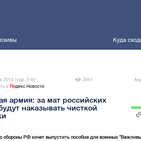
юзивы
Куда сход
я 2015 года, 9:40
3951
As
ть в
Я
ндекс.Новости
я армия: за мат российских
будут наказывать чисткой
ки
 обороны РФ хочет выпустить пособие для военных "Вежливы