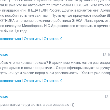
0 лет у России небыло армии потому-что матом ругались?? Для эт
КОВ уже что не авторитет ?? Этот писака ПОСОБИЯ и те кто ег
и пиарщики или ПРЕДАТЕЛИ России. Других вариантов нет. Армии
ого пособия есть чем заняться. Пусть лучше придумают пособи
ОТНИКА и не мение вежливого работника ЖЭКА. Лапы прочь от
ого писаку из Минобороны И.С.Арцишевского отправить в армию 
тя-бы на 1,5 года!
жаловаться
Ответить
Ответов:
0
|
|
оним
12.1
обще что ли крыша поехала? В армии всю жизнь матом разговарив
к уже армию в ясли превратили... Скоро офицеры солдат за ручку
дить начнут и сказки перед сном рассказывать... Хватит уже позор
жаловаться
Ответить
Ответов:
0
|
|
оним
12.
армии матом не ругаются, а разговаривают ))