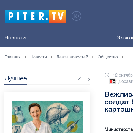
Новости
Экскл
Главная
Новости
Лента новостей
Общество
12 октябр
Лучшее
Добави
Вежлива
солдат 
картош
Министерство