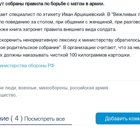
т собраны правила по борьбе с матом в армии.
ает специалист по этикету Иван Арцишевский. В "Вежливых 
по поведению за столом, при общении с женщиной, при разгово
кже книга затронет правила внешнего вида солдата.
скоренить ненормативную лексику к министерству обратилос
ое родительское собрание". В организации считают, что за н
х должны наказывать чисткой 100 килограммов картошки.
инистерства обороны РФ
ые люди
,
военные
,
минообороны
,
российская армия
щество
,
ие (
4
)
Посмотреть все