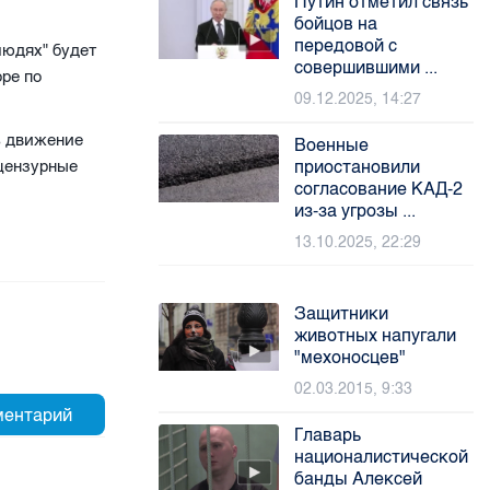
Путин отметил связь
бойцов на
передовой с
людях" будет
совершившими ...
ре по
09.12.2025, 14:27
ь движение
Военные
ецензурные
приостановили
согласование КАД-2
из-за угрозы ...
13.10.2025, 22:29
Защитники
животных напугали
"мехоносцев"
02.03.2015, 9:33
Главарь
националистической
банды Алексей