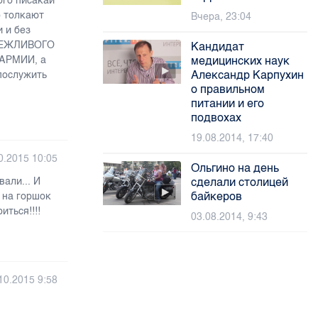
ого писакаи
о толкают
Вчера, 23:04
 и без
е ВЕЖЛИВОГО
Кандидат
 АРМИИ, а
медицинских наук
Александр Карпухин
послужить
о правильном
питании и его
подвохах
19.08.2014, 17:40
0.2015 10:05
Ольгино на день
али... И
сделали столицей
байкеров
 на горшок
иться!!!!
03.08.2014, 9:43
10.2015 9:58