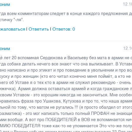
оним
12.1
гда всем комментаторам следует в конце каждого предложения д
стичку "-ля".
жаловаться
Ответить
Ответов:
0
|
|
оним
12.1
ё лет 20 вспоминая Сердюкова и Васильеву без мата в армии не 
гда собаке делать нечего все знают что она вылизывает. В Устав
вно написано и про этикет и про поведение в увольнении и про во
куску и про женщин (кто его читал конечно меня поймёт, а кто не
чего об Уставе я о тех кто в армии не служил рекомендую - очень
ижечка). Армия должна оставаться армией и когда гражданские л
 своим Уставом - это хорошим никогда не закончиться. Мне особе
нравилась фраза про Ушакова, Кутузова и про то, что наша арми
льной по тому, что матом не ругались !!! (я просто обалдел от это
разматика) - это мог написать только полный ПРОФАН не знающи
мии вообще. А вот про ПОБЕДИТЕЛЕЙ в ВОВ не вспоминается нич
МИЮ ПОБЕДИТЕЛЯ тоже как-то не упоминается Это что-же получ