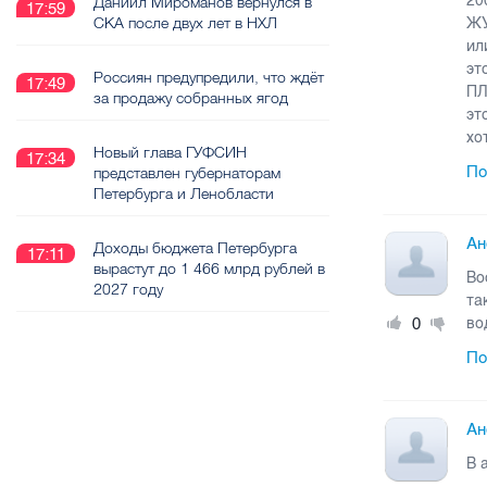
20
Даниил Мироманов вернулся в
17:59
СКА после двух лет в НХЛ
ЖУ
ил
эт
Россиян предупредили, что ждёт
17:49
ПЛ
за продажу собранных ягод
эт
хо
Новый глава ГУФСИН
17:34
По
представлен губернаторам
Петербурга и Ленобласти
Ан
Доходы бюджета Петербурга
17:11
вырастут до 1 466 млрд рублей в
Во
2027 году
та
0
во
По
Ан
В 