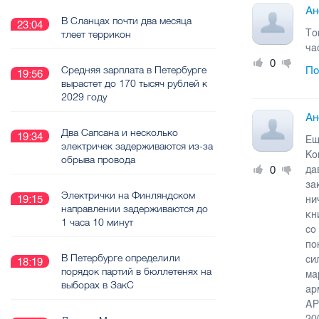
Ан
В Сланцах почти два месяца
23:04
То
тлеет террикон
ча
0
Средняя зарплата в Петербурге
По
19:56
вырастет до 170 тысяч рублей к
2029 году
Ан
Два Сапсана и несколько
19:34
Ещ
электричек задерживаются из-за
Ко
обрыва провода
0
да
за
Электрички на Финляндском
19:15
ни
направлении задерживаются до
кн
1 часа 10 минут
со
по
В Петербурге определили
си
18:19
порядок партий в бюллетенях на
ма
выборах в ЗакС
ар
АР