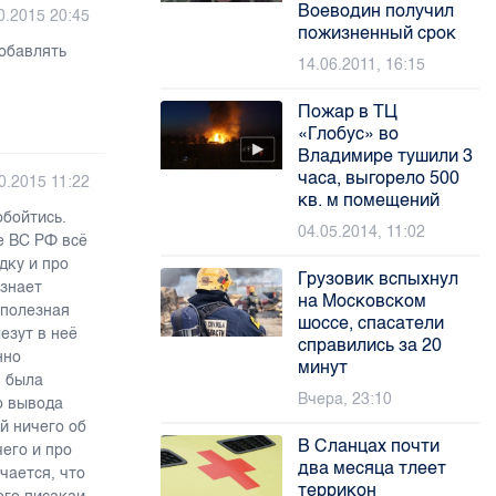
Воеводин получил
0.2015 20:45
пожизненный срок
обавлять
14.06.2011, 16:15
Пожар в ТЦ
«Глобус» во
Владимире тушили 3
часа, выгорело 500
0.2015 11:22
кв. м помещений
обойтись.
04.05.2014, 11:02
е ВС РФ всё
дку и про
Грузовик вспыхнул
 знает
на Московском
 полезная
шоссе, спасатели
езут в неё
справились за 20
нно
минут
я была
Вчера, 23:10
го вывода
й ничего об
В Сланцах почти
его и про
два месяца тлеет
ается, что
террикон