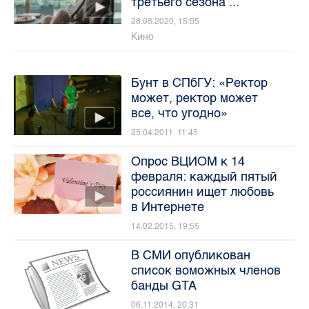
третьего сезона ...
28.08.2020, 15:05
Кино
Бунт в СПбГУ: «Ректор
может, ректор может
все, что угодно»
25.04.2011, 11:45
Опрос ВЦИОМ к 14
февраля: каждый пятый
россиянин ищет любовь
в Интернете
14.02.2015, 19:55
В СМИ опубликован
список воможных членов
банды GTA
06.11.2014, 20:31