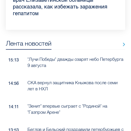
Ленобласти во II квартале 2026 года
рассказала, как избежать заражения
конкурс
работающих родителей
главные вопросы о заболевании
в жару
гепатитом
Лента новостей
"Лучи Победы" дважды озарят небо Петербурга
15:13
9 августа
СКА вернул защитника Кныжова после семи
14:56
лет в НХЛ
"Зенит" впервые сыграет с "Родиной" на
14:11
"Газпром Арене"
Беглов и Бельский поздравили петербуржцев с
13:53