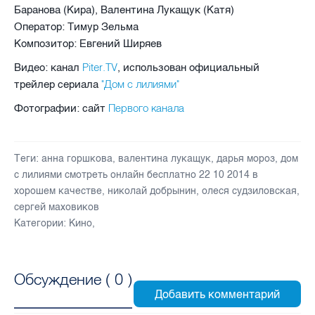
Баранова (Кира), Валентина Лукащук (Катя)
Оператор:
Тимур Зельма
Композитор:
Евгений Ширяев
Piter.TV
Видео: канал
, использован официальный
"Дом с лилиями"
трейлер сериала
Первого канала
Фотографии: сайт
Теги:
анна горшкова
,
валентина лукащук
,
дарья мороз
,
дом
с лилиями смотреть онлайн бесплатно 22 10 2014 в
хорошем качестве
,
николай добрынин
,
олеся судзиловская
,
сергей маховиков
Категории:
Кино
,
Обсуждение (
0
)