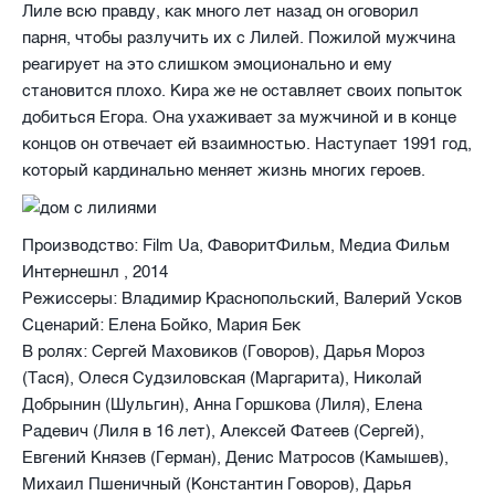
Лиле всю правду, как много лет назад он оговорил
парня, чтобы разлучить их с Лилей. Пожилой мужчина
реагирует на это слишком эмоционально и ему
становится плохо. Кира же не оставляет своих попыток
добиться Егора. Она ухаживает за мужчиной и в конце
концов он отвечает ей взаимностью. Наступает 1991 год,
который кардинально меняет жизнь многих героев.
Производство:
Film Ua, ФаворитФильм, Медиа Фильм
Интернешнл , 2014
Режиссеры:
Владимир Краснопольский, Валерий Усков
Сценарий:
Елена Бойко, Мария Бек
В ролях:
Сергей Маховиков (Говоров), Дарья Мороз
(Тася), Олеся Судзиловская (Маргарита), Николай
Добрынин (Шульгин), Анна Горшкова (Лиля), Елена
Радевич (Лиля в 16 лет), Алексей Фатеев (Сергей),
Евгений Князев (Герман), Денис Матросов (Камышев),
Михаил Пшеничный (Константин Говоров), Дарья