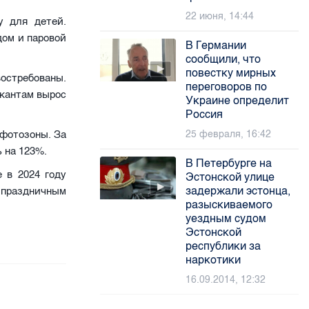
22 июня, 14:44
у для детей.
дом и паровой
В Германии
сообщили, что
повестку мирных
остребованы.
переговоров по
ыкантам вырос
Украине определит
Россия
25 февраля, 16:42
фотозоны. За
 на 123%.
В Петербурге на
 в 2024 году
Эстонской улице
задержали эстонца,
 праздничным
разыскиваемого
уездным судом
Эстонской
республики за
наркотики
16.09.2014, 12:32