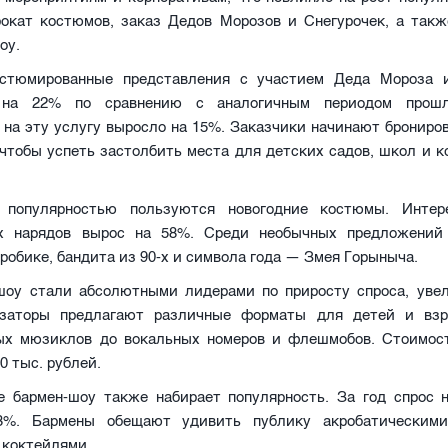
прокат костюмов, заказ Дедов Морозов и Снегурочек, а такж
оу.
стюмированные представления с участием Деда Мороза 
 на 22% по сравнению с аналогичным периодом прошл
на эту услугу выросло на 15%. Заказчики начинают брониро
чтобы успеть застолбить места для детских садов, школ и 
.
, популярностью пользуются новогодние костюмы. Интер
ых нарядов вырос на 58%. Среди необычных предложени
эробике, бандита из 90-х и символа года — Змея Горыныча.
шоу стали абсолютными лидерами по приросту спроса, уве
изаторы предлагают различные форматы для детей и вз
ых мюзиклов до вокальных номеров и флешмобов. Стоимос
0 тыс. рублей.
е бармен-шоу также набирает популярность. За год спрос н
3%. Бармены обещают удивить публику акробатическим
коктейлями.