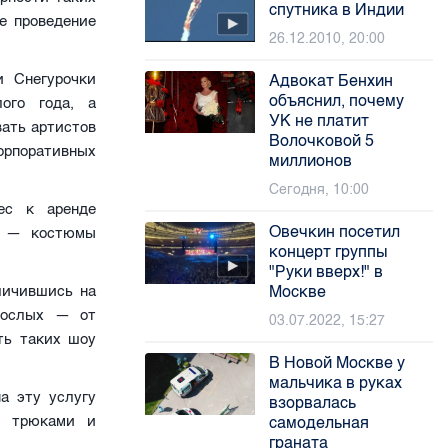
спутника в Индии
е проведение
26.12.2010, 20:00
и Снегурочки
Адвокат Бенхин
объяснил, почему
ого года, а
УК не платит
вать артистов
Волочковой 5
корпоративных
миллионов
Сегодня, 10:00
ес к аренде
Овечкин посетил
й — костюмы
концерт группы
"Руки вверх!" в
Москве
личившись на
рослых — от
03.07.2022, 15:27
ть таких шоу
В Новой Москве у
мальчика в руках
а эту услугу
взорвалась
и трюками и
самодельная
граната