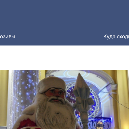
юзивы
Куда сход