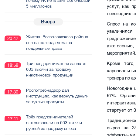
почему УК не платит Волочковой
5 миллионов
услуг, как 
новогодних ш
Вчера
Спрос на ко
увеличился
Житель Всеволожского района
20:47
предложение 
сел на полгода дома за
уже осенью, 
поддельные права
мероприятий
Три предпринимателя заплатят
Кроме того
18:58
603 тысячи за продажу
карнавальн
никотиновой продукции
тренера по а
Новогодние 
Роспотребнадзор дал
17:30
67%. Орган
инструкцию, как вернуть деньги
за тухлые продукты
интерактивн
стартует от 3
Трёх предпринимателей
17:11
Традиционно
оштрафовали на 603 тысячи
вырос на 3
рублей за продажу снюса
эффектными 