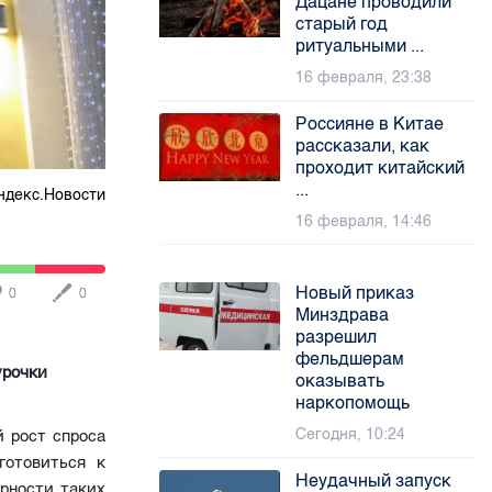
Дацане проводили
старый год
ритуальными ...
16 февраля, 23:38
Россияне в Китае
рассказали, как
проходит китайский
...
ндекс.Новости
16 февраля, 14:46
Новый приказ
0
0
Минздрава
разрешил
фельдшерам
урочки
оказывать
наркопомощь
Сегодня, 10:24
 рост спроса
готовиться к
Неудачный запуск
рности таких