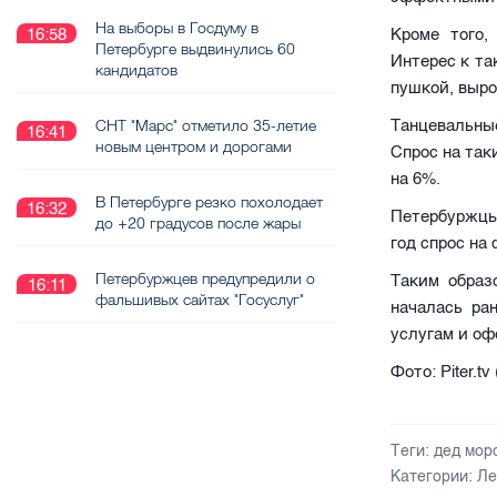
На выборы в Госдуму в
16:58
Кроме того,
Петербурге выдвинулись 60
Интерес к та
кандидатов
пушкой, выро
СНТ "Марс" отметило 35-летие
Танцевальны
16:41
новым центром и дорогами
Спрос на так
на 6%.
В Петербурге резко похолодает
16:32
Петербуржцы
до +20 градусов после жары
год спрос на
Петербуржцев предупредили о
Таким образ
16:11
фальшивых сайтах "Госуслуг"
началась ра
услугам и о
Фото: Piter.tv
Теги:
дед мор
Категории:
Ле