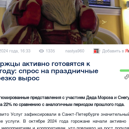
2024 года, 16:33
1335
nastya960
Добавить в
Я
ржцы активно готовятся к
году: спрос на праздничные
резко вырос
тюмированные представления с участием Деда Мороза и Снег
а 22% по сравнению с аналогичным периодом прошлого года.
вито Услуг зафиксировали в Санкт-Петербурге значительный
ие услуги. В октябре 2024 года горожане начали активно 
 мероприятиям и корпоративам, что повлияло на рост популя