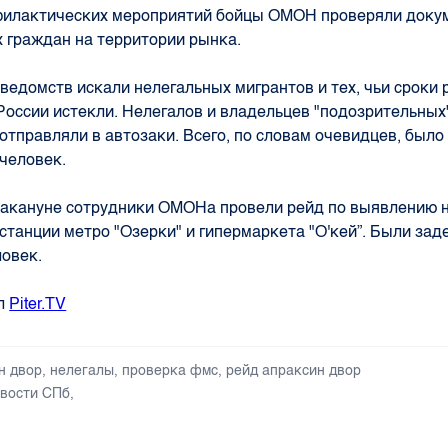
филактических мероприятий бойцы ОМОН проверяли доку
 граждан на территории рынка.
ведомств искали нелегальных мигрантов и тех, чьи сроки
 России истекли. Нелегалов и владельцев "подозрительных
отправляли в автозаки. Всего, по словам очевидцев, был
 человек.
акануне сотрудники ОМОНа провели рейд по выявлению 
 станции метро "Озерки" и гипермаркета "О'кей”. Были за
ловек.
ал
Piter.TV
н двор
,
нелегалы
,
проверка фмс
,
рейд апраксин двор
вости СПб
,