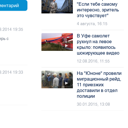
"Если тебе самому
интересно, зритель
это чувствует"
4 августа, 16:15
8.2014 19:35
В Уфе самолет
ерь с
рухнул на левое
крыло: появилось
шокирующее видео
12.08.2016, 11:55
8.2014 19:33
На "Юноне" провели
миграционный рейд,
11 приезжих
доставили в отдел
полиции
30.01.2015, 13:08