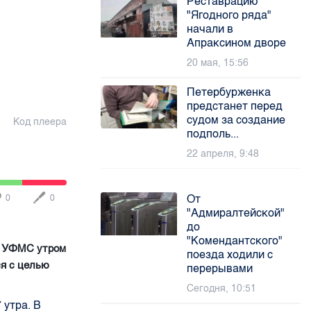
Реставрацию
"Ягодного ряда"
начали в
Апраксином дворе
20 мая, 15:56
Петербурженка
предстанет перед
судом за создание
Код плеера
подполь...
22 апреля, 9:48
От
0
0
"Адмиралтейской"
до
"Комендантского"
и УФМС утром
поезда ходили с
ся с целью
перерывами
Сегодня, 10:51
 утра. В