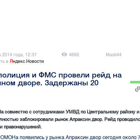
а 2014 года, 12:37
4666
Mask44
ть в
Я
ндекс.Новости
полиция и ФМС провели рейд на
ином дворе. Задержаны 20
 совместно с сотрудниками УМВД по Центральному району 
олностью заблокировали рынок Апраксин двор. Рейд проводил
и правонарушений.
ОМОНа появились у рынка Апраксин двор сегодня около 7