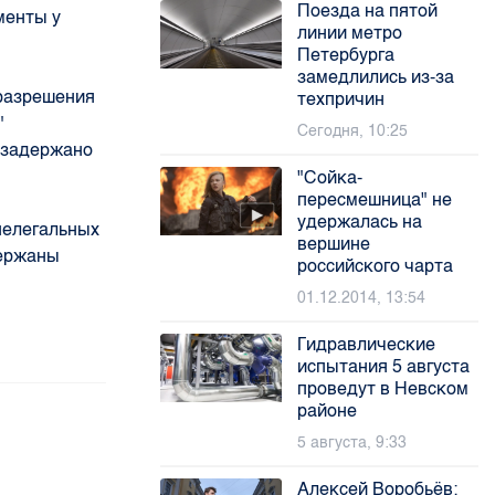
Поезда на пятой
менты у
линии метро
Петербурга
замедлились из-за
 разрешения
техпричин
"
Сегодня, 10:25
о задержано
"Сойка-
пересмешница" не
удержалась на
нелегальных
вершине
держаны
российского чарта
01.12.2014, 13:54
Гидравлические
испытания 5 августа
проведут в Невском
районе
5 августа, 9:33
Алексей Воробьёв: