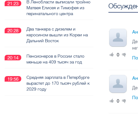
В Ленобласти выписали тройню
21:23
Обсужден
Матвея Елисея и Тимофея из
перинатального центра
Два танкера с дизелем и
20:28
Ан
керосином вышли из Кореи на
Дальний Восток
Де
не
0
Пенсионеров в России стало
По
20:14
меньше на 409 тысяч за год
Средняя зарплата в Петербурге
Ан
19:56
вырастет до 170 тысяч рублей к
Де
2029 году
По
0