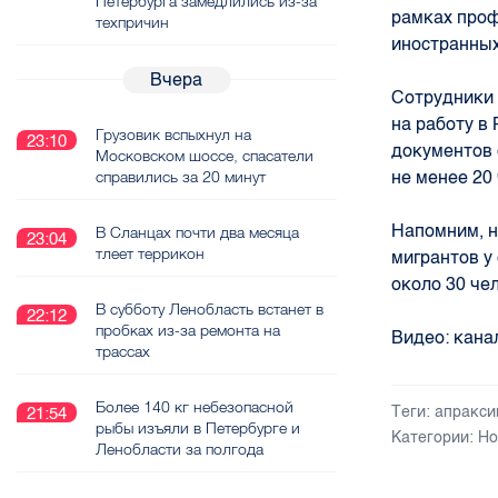
Петербурга замедлились из-за
рамках про
техпричин
иностранных
Вчера
Сотрудники 
на работу в
Грузовик вспыхнул на
23:10
документов 
Московском шоссе, спасатели
не менее 20
справились за 20 минут
Напомним, н
В Сланцах почти два месяца
23:04
тлеет террикон
мигрантов у
около 30 че
В субботу Ленобласть встанет в
22:12
пробках из-за ремонта на
Видео: кан
трассах
Более 140 кг небезопасной
Теги:
апракси
21:54
рыбы изъяли в Петербурге и
Категории:
Но
Ленобласти за полгода