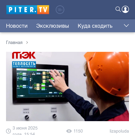
Новости
Эксклюзивы
Куда сходить
Главная
3 июня 2025
1150
lizapoluda
года, 15:54