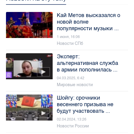
Кай Метов высказался о
новой волне
популярности музыки ...
1 июня, 16:06
Новости СПб
Эксперт:
альтернативная служба
в армии пополнилась ...
04.03.2025, 6:42
Мировые новости
Шойгу: срочники
весеннего призыва не
будут участвовать ...
02.04.2024, 13:26
Новости России