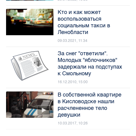
Кто и как может
воспользоваться
социальным такси в
Ленобласти
09.03.2021, 11:34
За снег "ответили".
Молодых "яблочников"
задержали на подступах
к Смольному
16.12.2010, 15:00
В собственной квартире
в Кисловодске нашли
расчлененное тело
девушки
10.03.2017, 10:26