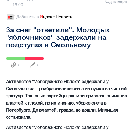
Код плеера
15:00
Добавить в
Я
ндекс.Новости
За снег "ответили". Молодых
"яблочников" задержали на
подступах к Смольному
0
0
Активистов "Молодежного Яблока" задержали у
Смольного за... разбрасывание снега из сумки на чистый
тротуар. Так юные партийцы решили привлечь внимание
властей к плохой, по их мнению, уборке снега в
Петербурге. До властей, правда, не дошли. Милиция
остановила
Активистов "Молодежного Яблока" задержали у