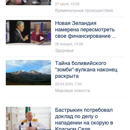
27 июля, 10:09
Криминальные происшествия
Новая Зеландия
намерена пересмотреть
свое финансирование ...
26 января, 13:39
Здоровье
Тайна боливийского
"зомби"-вулкана наконец
раскрыта
29.04.2025, 7:34
Мировые новости
Бастрыкин потребовал
доклад по делу о
нападении на скорую в
Красном Селе