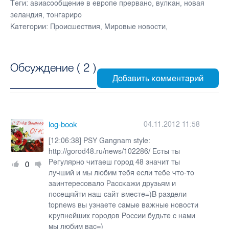
Теги:
авиасообщение в европе прервано
,
вулкан
,
новая
зеландия
,
тонгариро
Категории:
Происшествия
,
Мировые новости
,
Обсуждение (
2
)
log-book
04.11.2012 11:58
[12:06:38] PSY Gangnam style:
http://gorod48.ru/news/102286/ Есты ты
Регулярно читаеш город 48 значит ты
0
лучший и мы любим тебя если тебе что-то
заинтересовало Расскажи друзьям и
посещяйти наш сайт вместе=)В раздели
topnews вы узнаете самые важные новости
крупнейших городов России будьте с нами
мы любим вас=)