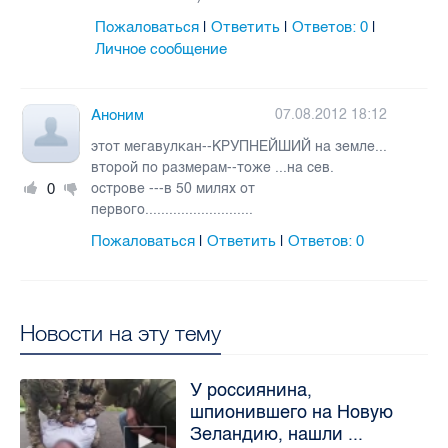
Пожаловаться
Ответить
Ответов:
0
|
|
|
Личное сообщение
Аноним
07.08.2012 18:12
этот мегавулкан--КРУПНЕЙШИЙ на земле...
второй по размерам--тоже ...на сев.
0
острове ---в 50 милях от
первого...........................
Пожаловаться
Ответить
Ответов:
0
|
|
Новости на эту тему
У россиянина,
шпионившего на Новую
Зеландию, нашли ...