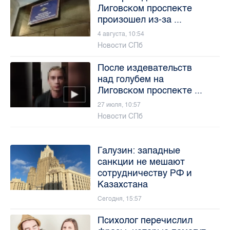
Лиговском проспекте
произошел из-за ...
4 августа, 10:54
Новости СПб
После издевательств
над голубем на
Лиговском проспекте ...
27 июля, 10:57
Новости СПб
Галузин: западные
санкции не мешают
сотрудничеству РФ и
Казахстана
Сегодня, 15:57
Психолог перечислил