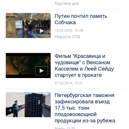
Картина дня
Путин почтил память
Собчака
19.02.2025, 15:39
Новости СПб
Фильм "Красавица и
чудовище" с Венсаном
Касселем и Леей Сейду
стартует в прокате
27.03.2014, 12:21
Петербургская таможня
зафиксировала въезд
17,5 тыс. тонн
плодовоовощной
продукции из-за рубежа
Вчера, 13:25