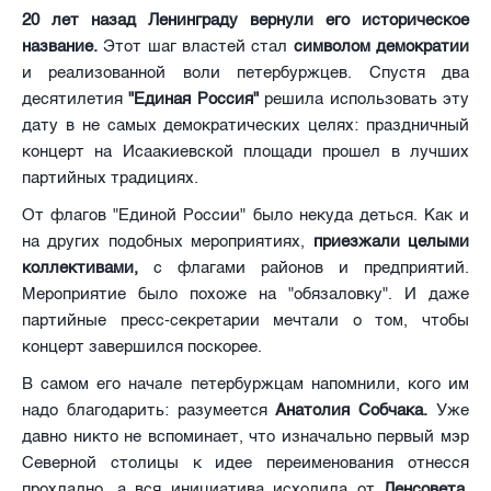
20 лет назад Ленинграду вернули его историческое
название.
Этот шаг властей стал
символом демократии
и реализованной воли петербуржцев. Спустя два
десятилетия
"Единая Россия"
решила использовать эту
дату в не самых демократических целях: праздничный
концерт на Исаакиевской площади прошел в лучших
партийных традициях.
От флагов "Единой России" было некуда деться. Как и
на других подобных мероприятиях,
приезжали целыми
коллективами,
с флагами районов и предприятий.
Мероприятие было похоже на "обязаловку". И даже
партийные пресс-секретарии мечтали о том, чтобы
концерт завершился поскорее.
В самом его начале петербуржцам напомнили, кого им
надо благодарить: разумеется
Анатолия Собчака.
Уже
давно никто не вспоминает, что изначально первый мэр
Северной столицы к идее переименования отнесся
прохладно, а вся инициатива исходила от
Ленсовета
.