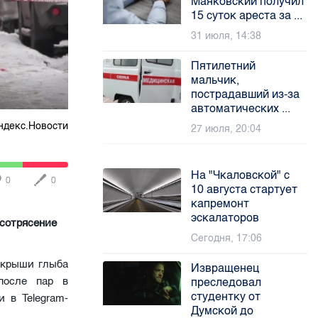
Маяковский получил
15 суток ареста за ...
31 июля, 14:38
Пятилетний
мальчик,
пострадавший из-за
автоматических ...
ндекс.Новости
27 июля, 20:04
На "Чкаловской" с
0
0
10 августа стартует
капремонт
эскалаторов
 сотрясение
Сегодня, 17:06
с крыши глыба
Извращенец
после пар в
преследовал
студентку от
 в Telegram-
Думской до