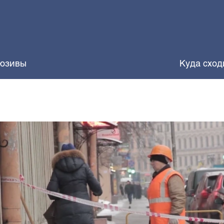
юзивы
Куда сход