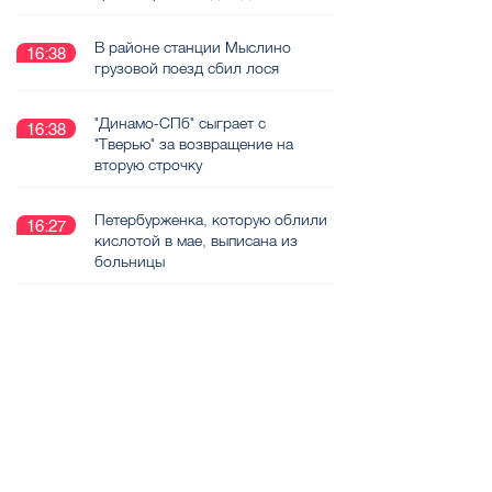
В районе станции Мыслино
16:38
грузовой поезд сбил лося
"Динамо-СПб" сыграет с
16:38
"Тверью" за возвращение на
вторую строчку
Петербурженка, которую облили
16:27
кислотой в мае, выписана из
больницы