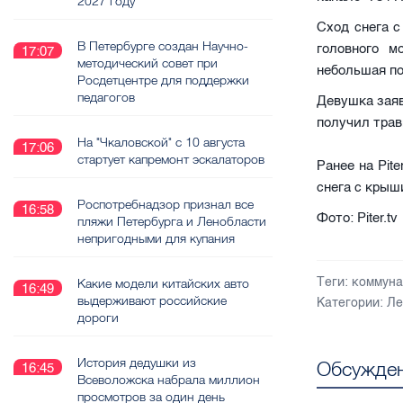
2027 году
Сход снега 
В Петербурге создан Научно-
головного м
17:07
методический совет при
небольшая п
Росдетцентре для поддержки
педагогов
Девушка заяв
получил трав
На "Чкаловской" с 10 августа
17:06
стартует капремонт эскалаторов
Ранее на Pit
снега с крыш
Роспотребнадзор признал все
16:58
Фото: Piter.tv
пляжи Петербурга и Ленобласти
непригодными для купания
Теги:
коммун
Какие модели китайских авто
16:49
выдерживают российские
Категории:
Ле
дороги
История дедушки из
Обсужден
16:45
Всеволожска набрала миллион
просмотров за один день