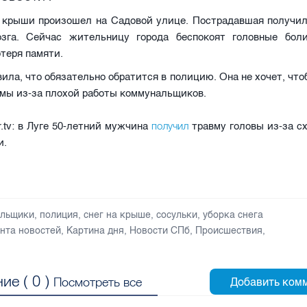
с крыши произошел на Садовой улице. Пострадавшая получил
озга. Сейчас жительницу города беспокоят головные бол
отеря памяти.
ила, что обязательно обратится в полицию. Она не хочет, что
мы из-за плохой работы коммунальщиков.
получил
er.tv: в Луге 50-летний мужчина
травму головы из-за с
и.
альщики
,
полиция
,
снег на крыше
,
сосульки
,
уборка снега
нта новостей
,
Картина дня
,
Новости СПб
,
Происшествия
,
ие (
0
)
Посмотреть все