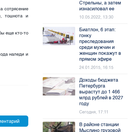
Стрельны, а затем
изнасиловал ее
а сотрясение
и, тошнота и
10.05.2022, 13:30
Биатлон, 6 этап:
бы еще кто-то
гонку
преследования
среди мужчин и
женщин покажут в
хода наледи и
прямом эфире
24.01.2015, 16:15
Доходы бюджета
Петербурга
вырастут до 1 466
млрд рублей в 2027
году
Сегодня, 17:11
В районе станции
Мыслино грузовой