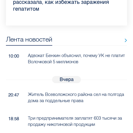
Ленобласти во II квартале 2026 года
рассказала, как избежать заражения
конкурс
работающих родителей
главные вопросы о заболевании
в жару
гепатитом
Лента новостей
Адвокат Бенхин объяснил, почему УК не платит
10:00
Волочковой 5 миллионов
Вчера
Житель Всеволожского района сел на полгода
20:47
дома за поддельные права
Три предпринимателя заплатят 603 тысячи за
18:58
продажу никотиновой продукции