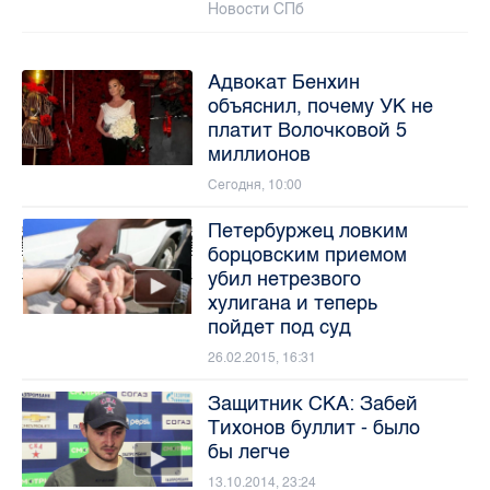
Новости СПб
Адвокат Бенхин
объяснил, почему УК не
платит Волочковой 5
миллионов
Сегодня, 10:00
Петербуржец ловким
борцовским приемом
убил нетрезвого
хулигана и теперь
пойдет под суд
26.02.2015, 16:31
Защитник СКА: Забей
Тихонов буллит - было
бы легче
13.10.2014, 23:24