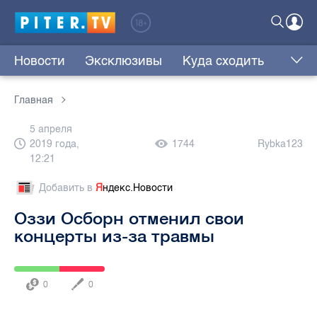
Новости
Эксклюзивы
Куда сходить
Главная
5 апреля
2019 года,
1744
Rybka123
12:21
Добавить в
Я
ндекс.Новости
Оззи Осборн отменил свои
концерты из-за травмы
0
0