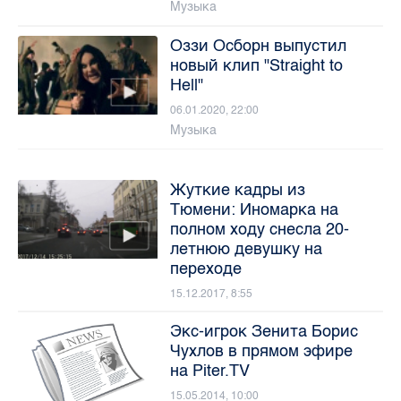
Музыка
Оззи Осборн выпустил
новый клип "Straight to
Hell"
06.01.2020, 22:00
Музыка
Жуткие кадры из
Тюмени: Иномарка на
полном ходу снесла 20-
летнюю девушку на
переходе
15.12.2017, 8:55
Экс-игрок Зенита Борис
Чухлов в прямом эфире
на Piter.TV
15.05.2014, 10:00