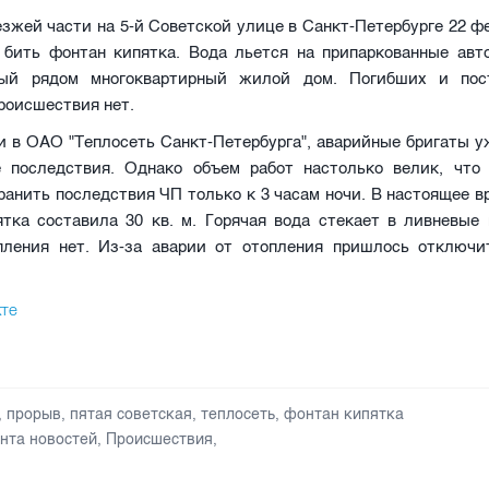
зжей части на 5-й Советской улице в Санкт-Петербурге 22 ф
 бить фонтан кипятка. Вода льется на припаркованные авт
ный рядом многоквартирный жилой дом. Погибших и пос
роисшествия нет.
и в ОАО "Теплосеть Санкт-Петербурга", аварийные бригаты у
 последствия. Однако объем работ настолько велик, что
анить последствия ЧП только к 3 часам ночи. В настоящее 
ятка составила 30 кв. м. Горячая вода стекает в ливневые 
пления нет. Из-за аварии от отопления пришлось отключ
кте
,
прорыв
,
пятая советская
,
теплосеть
,
фонтан кипятка
нта новостей
,
Происшествия
,