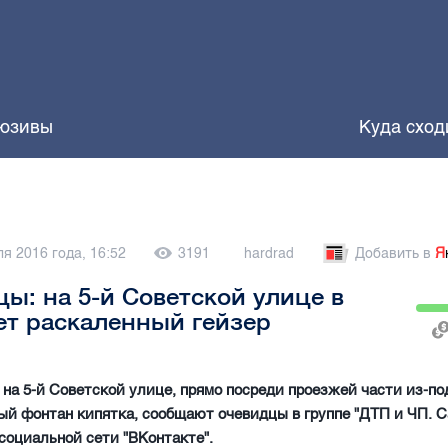
юзивы
Куда сход
я 2016 года, 16:52
3191
hardrad
Добавить в
Я
ы: на 5-й Советской улице в
ет раскаленный гейзер
 на 5-й Советской улице, прямо посреди проезжей части из-по
й фонтан кипятка, сообщают очевидцы в группе "ДТП и ЧП. С
 социальной сети "ВКонтакте".