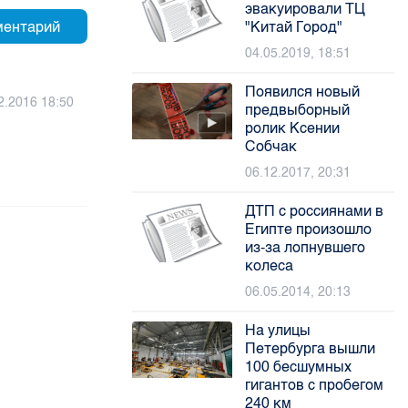
эвакуировали ТЦ
"Китай Город"
04.05.2019, 18:51
Появился новый
2.2016 18:50
предвыборный
ролик Ксении
Собчак
06.12.2017, 20:31
ДТП с россиянами в
Египте произошло
из-за лопнувшего
колеса
06.05.2014, 20:13
На улицы
Петербурга вышли
100 бесшумных
гигантов с пробегом
240 км