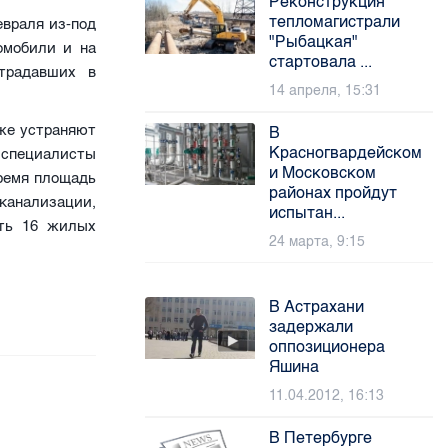
Реконструкция
тепломагистрали
евраля из-под
"Рыбацкая"
омобили и на
стартовала ...
традавших в
14 апреля, 15:31
же устраняют
В
Красногвардейском
 специалисты
и Московском
время площадь
районах пройдут
канализации,
испытан...
ить 16 жилых
24 марта, 9:15
В Астрахани
задержали
оппозиционера
Яшина
11.04.2012, 16:13
В Петербурге