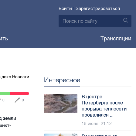
Войти
|
Зарегистрироваться
ить
Трансляции
ндекс.Новости
Интересное
В центре
0
0
Петербурга после
прорыва теплосети
провалился ...
д земли
15 июля, 21:12
анкт-