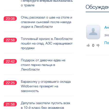
Петербурге впервые высказалась
о травле
Обсужден
Отец рассказал о шве на стопе и
23:08
спасении сыновей после наезда
лодки в Ленобласти
Ан
зн
Топливный кризис в Ленобласти
22:58
По
пошёл на спад, АЗС наращивают
0
продажи
Подарок от девочки едва не
22:42
стоил парню пальца в
Ленобласти
Барахолку у сгоревшего склада
22:25
Wildberries проверят на
законность
Депутаты захотели пустить всех
21:58
в 10-й класс без экзаменов