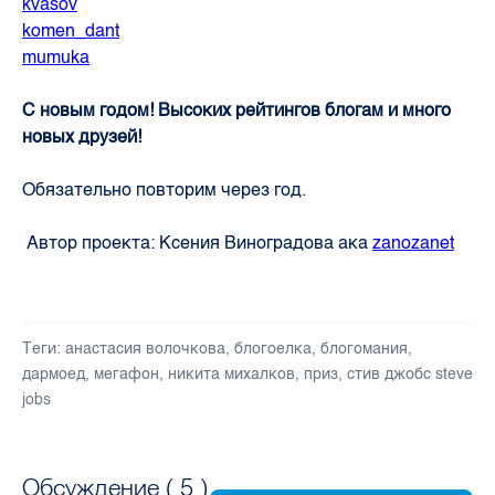
kvasov
komen_dant
mumuka
С новым годом! Высоких рейтингов блогам и много
новых друзей!
Обязательно повторим через год.
Автор проекта: Ксения Виноградова ака
zanozanet
Теги:
анастасия волочкова
,
блогоелка
,
блогомания
,
дармоед
,
мегафон
,
никита михалков
,
приз
,
стив джобс steve
jobs
Обсуждение (
5
)