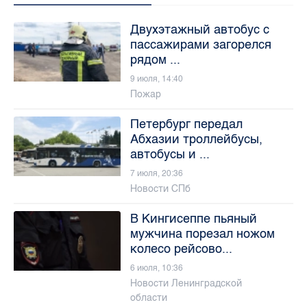
Двухэтажный автобус с
пассажирами загорелся
рядом ...
9 июля, 14:40
Пожар
Петербург передал
Абхазии троллейбусы,
автобусы и ...
7 июля, 20:36
Новости СПб
В Кингисеппе пьяный
мужчина порезал ножом
колесо рейсово...
6 июля, 10:36
Новости Ленинградской
области