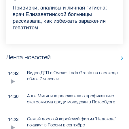
Piter.TV находится в ТОП-10 рейтинга
Прививки, анализы и личная гигиена:
Как обезопасить ребенка летом: советы
Проходные баллы в вузах СПб — 2026:
Врач назвала неожиданные причины
Декрет без потери дохода: эксперт
Что такое рассеянный склероз: невролог
Бамбл с вишней и лимонад с имбирем:
самых цитируемых СМИ Петербурга и
врач Елизаветинской больницы
педиатра для родителей
где самый высокий и самый низкий
воспаления ахиллова сухожилия летом
рассказала о возможностях для
Елизаветинской больницы ответила на
какие напитки можно приготовить дома
Ленобласти во II квартале 2026 года
рассказала, как избежать заражения
конкурс
работающих родителей
главные вопросы о заболевании
в жару
гепатитом
Лента новостей
Видео ДТП в Омске: Lada Granta на переходе
14:42
сбила 7 человек
Анна Митянина рассказала о профилактике
14:30
экстремизма среди молодежи в Петербурге
Самый дорогой корейский фильм "Надежда"
14:23
покажут в России в сентябре