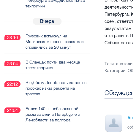
В 1992 году 
Петербурга замедлились из-за
техпричин
деятельности
Петербурга.
Вчера
схем, ответс
результатам
отстранить П
Грузовик вспыхнул на
23:10
Московском шоссе, спасатели
Собчак оста
справились за 20 минут
В Сланцах почти два месяца
23:04
Теги:
анатоли
тлеет террикон
Категории:
Об
В субботу Ленобласть встанет в
22:12
пробках из-за ремонта на
Обсужден
трассах
Более 140 кг небезопасной
21:54
рыбы изъяли в Петербурге и
Ан
Ленобласти за полгода
со