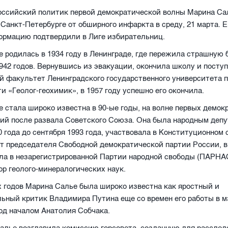
оссийский политик первой демократической волны Марина Са
 Санкт-Петербурге от обширного инфаркта в среду, 21 марта. 
ормацию подтвердили в Лиге избирательниц.
 родилась в 1934 году в Ленинграде, где пережила страшную
42 годов. Вернувшись из эвакуации, окончила школу и поступ
й факультет Ленинградского государственного университета 
и «Геолог-геохимик», в 1957 году успешно его окончила.
 стала широко известна в 90-ые годы, на волне первых демок
ий после развала Советского Союза. Она была народным деп
0 года до сентября 1993 года, участвовала в Конституционном
т председателя Свободной демократической партии России, в
ла в незарегистрированной Партии народной свободы (ПАРНА
ор геолого-минералогических наук.
 годов Марина Салье была широко известна как яростный и
ьный критик Владимира Путина еще со времен его работы в 
од началом Анатолия Собчака.