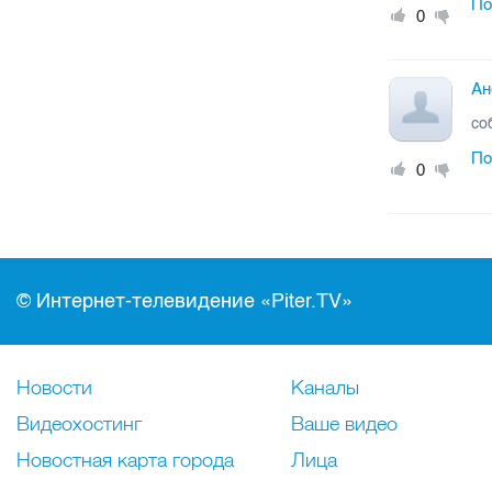
По
0
Ан
со
По
0
© Интернет-телевидение «Piter.TV»
Новости
Каналы
Видеохостинг
Ваше видео
Новостная карта города
Лица