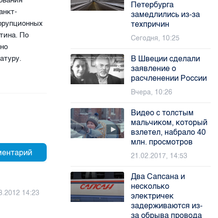
ования
Петербурга
анкт-
замедлились из-за
оррупционных
техпричин
тина. По
Сегодня, 10:25
ено
атуру.
В Швеции сделали
заявление о
расчленении России
Вчера, 10:26
Видео с толстым
мальчиком, который
взлетел, набрало 40
млн. просмотров
21.02.2017, 14:53
Два Сапсана и
несколько
3.2012 14:23
электричек
задерживаются из-
за обрыва провода