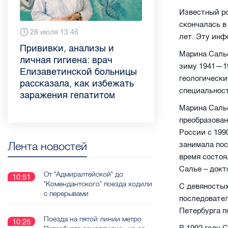
Известный р
скончалась в
6 августа 9:02
28 июля 13:46
13 июля 9:05
3 июля 11:56
23 июня 9:10
16 июня 11:37
11 июня 12:37
3 июня 10:02
лет. Эту инф
Piter.TV находится в
Прививки, анализы и
Как обезопасить ребенка
Проходные баллы в вузах
Врач назвала неожиданные
Декрет без потери дохода:
Что такое рассеянный
Бамбл с вишней и лимонад
Марина Салье
ТОП-10 рейтинга самых
личная гигиена: врач
летом: советы педиатра
СПб — 2026: где самый
причины воспаления
эксперт рассказала о
склероз: невролог
с имбирем: какие напитки
зиму 1941—19
цитируемых СМИ
Елизаветинской больницы
для родителей
высокий и самый низкий
ахиллова сухожилия летом
возможностях для
Елизаветинской больницы
можно приготовить дома в
геологически
Петербурга и Ленобласти
рассказала, как избежать
конкурс
работающих родителей
ответила на главные
жару
специальност
во II квартале 2026 года
заражения гепатитом
вопросы о заболевании
Марина Салье
преобразован
России с 199
Лента новостей
занимала пос
время состоя
Салье – докт
От "Адмиралтейской" до
10:51
"Комендантского" поезда ходили
С девяностых
с перерывами
последовател
Петербурга п
Поезда на пятой линии метро
10:25