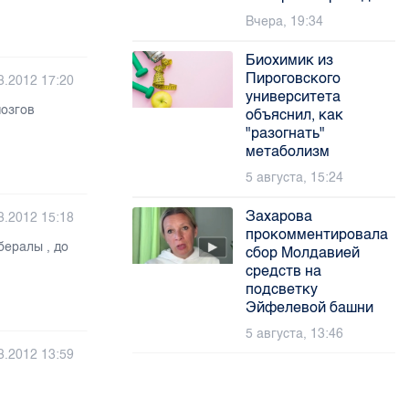
Вчера, 19:34
Биохимик из
Пироговского
3.2012 17:20
университета
мозгов
объяснил, как
"разогнать"
метаболизм
5 августа, 15:24
Захарова
3.2012 15:18
прокомментировала
бералы , до
сбор Молдавией
средств на
подсветку
Эйфелевой башни
5 августа, 13:46
3.2012 13:59