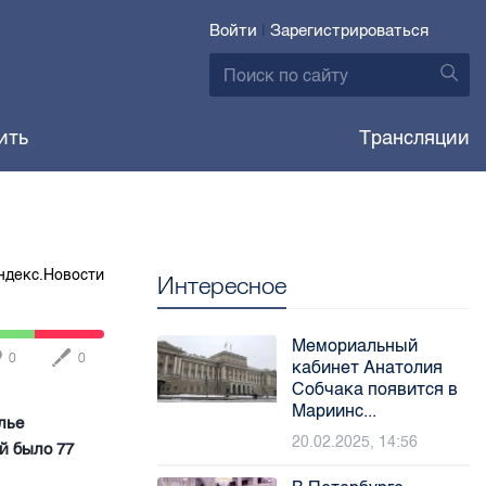
Войти
|
Зарегистрироваться
ить
Трансляции
ндекс.Новости
Интересное
Мемориальный
0
0
кабинет Анатолия
Собчака появится в
Мариинс...
лье
20.02.2025, 14:56
Ей было 77