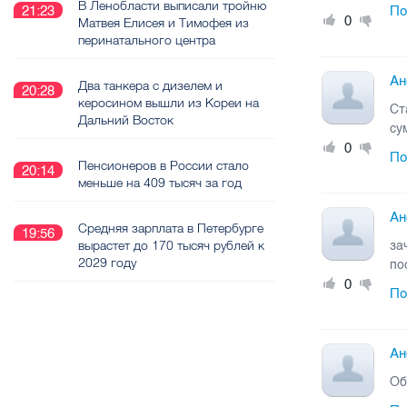
В Ленобласти выписали тройню
21:23
По
0
Матвея Елисея и Тимофея из
перинатального центра
Ан
Два танкера с дизелем и
20:28
керосином вышли из Кореи на
Ст
Дальний Восток
су
0
По
Пенсионеров в России стало
20:14
меньше на 409 тысяч за год
Ан
Средняя зарплата в Петербурге
19:56
вырастет до 170 тысяч рублей к
за
2029 году
по
0
По
Ан
Об