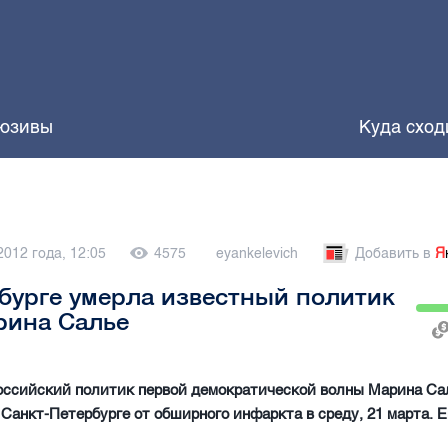
юзивы
Куда сход
2012 года, 12:05
4575
eyankelevich
Добавить в
Я
бурге умерла известный политик
рина Салье
оссийский политик первой демократической волны Марина Са
 Санкт-Петербурге от обширного инфаркта в среду, 21 марта. 