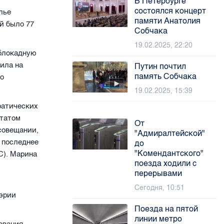
В Петербурге
состоялся концерт
лье
памяти Анатолия
Ей было 77
Собчака
19.02.2025, 22:20
 блокадную
ила на
Путин почтил
память Собчака
по
19.02.2025, 15:39
ратических
утатом
От
 совещании,
"Адмиралтейской"
 последнее
до
"Комендантского"
С). Марина
поезда ходили с
перерывами
Сегодня, 10:51
мэрии
Поезда на пятой
линии метро