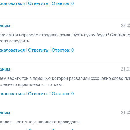
жаловаться
Ответить
Ответов:
0
|
|
оним
22.0
арческим маразмом страдала, земля пусть пухом будет! Сколько 
мела запудрить.
жаловаться
Ответить
Ответов:
0
|
|
оним
21.0
чем верить той с помощью которой развалили ссср .одно слово ли
следнего ядом плеватся готовы .
жаловаться
Ответить
Ответов:
0
|
|
оним
21.0
алдеть...вот с чего начинают президенты