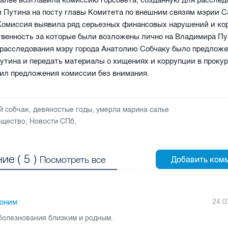
Салье возглавила комиссию горсовета, созданную для расслед
 Путина на посту главы Комитета по внешним связям мэрии С
 Комиссия выявила ряд серьезных финансовых нарушений и к
твенность за которые были возложены лично на Владимира Пу
 расследования мэру города Анатолию Собчаку было предлож
утина и передать материалы о хищениях и коррупции в прокур
вил предложения комиссии без внимания.
й собчак
,
девяностые годы
,
умерла марина салье
щество
,
Новости СПб
,
ие (
5
)
Посмотреть все
оним
24.0
болезнования близким и родным.